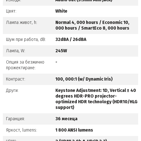
Цвят:
White
Лампа живот, h:
Normal 4, 000 hours / Economic 10,
000 hours / SmartEco 8, 000 hours
Шум при работа, dB:
32dBA / 26dBA
Лампа, W:
245W
Опция за безжично
-
прожектиране:
Контраст:
100, 000:1 (w/ Dynamic Iris)
Други:
Keystone Adjustment: 1D, Vertical ± 40
degrees HDR-PRO projector-
optimized HDR technology (HDR10/HLG
support)
Гаранция:
36 месеца
Яркост, lumens:
1 800 ANSI lumens