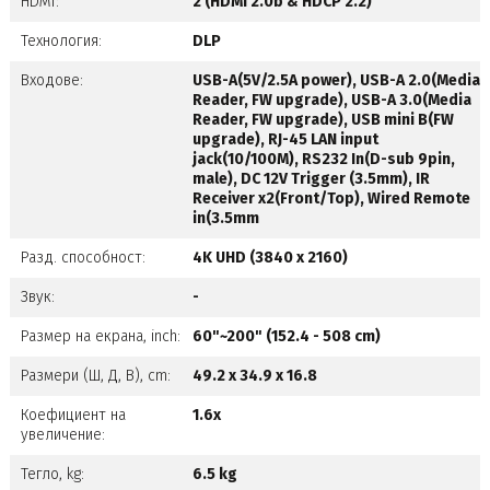
HDMI:
2 (HDMI 2.0b & HDCP 2.2)
Технология:
DLP
Входове:
USB-A(5V/2.5A power), USB-A 2.0(Media
Reader, FW upgrade), USB-A 3.0(Media
Reader, FW upgrade), USB mini B(FW
upgrade), RJ-45 LAN input
jack(10/100M), RS232 In(D-sub 9pin,
male), DC 12V Trigger (3.5mm), IR
Receiver x2(Front/Top), Wired Remote
in(3.5mm
Разд. способност:
4K UHD (3840 x 2160)
Звук:
-
Размер на екрана, inch:
60"~200" (152.4 - 508 cm)
Размери (Ш, Д, В), cm:
49.2 x 34.9 x 16.8
Коефициент на
1.6x
увеличение:
Тегло, kg:
6.5 kg