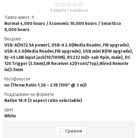
0 ревюта
|
0
въпроса
Лампа живот, h
Normal 4,000 hours / Economic 10,000 hours / SmartEco
8,000 hours
Входове
USB-A(5V/2.5A power), USB-A 2.0(Media Reader, FW upgrade),
USB-A 3.0(Media Reader,FW upgrade), USB mini B(FW upgrade),
RJ-45 LAN input jack(10/100M), RS232 In(D-sub 9pin, male), DC
12V Trigger (3.5mm),IR Receiver x2(Front/Top),Wired Remote
in(3.5mm
Късофокусен
no (Throw Ratio 1.36 ~ 2.18 (100" @ 3 m))
Поддържане на формати
Native 16:9 (3 aspect ratio selectable)
Цвят
White
Сравни