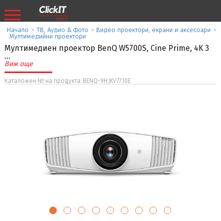
Начало
>
ТВ, Аудио & Фото
>
Видео проектори, екрани и аксесоари
>
Мултимедийни проектори
Мултимедиен проектор BenQ W5700S, Cine Prime, 4K 3
...
Виж още
Каталожен № на продукта: BENQ-9H.JKV77.10E