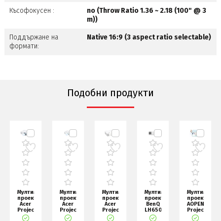
Късофокусен :
no (Throw Ratio 1.36 ~ 2.18 (100" @ 3
m))
Поддържане на
Native 16:9 (3 aspect ratio selectable)
формати:
Подобни продукти
диен
Мултимедиен
Мултимедиен
Мултимедиен
Мултимедиен
Мултимедие
р
проектор
проектор
проектор
проектор
проектор
Acer
Acer
Acer
BenQ
AOPEN
Projector
Projector
Projector
LH650
Projector
S1386WH,
P5550,
H5386BDi,
DLP,
QP30