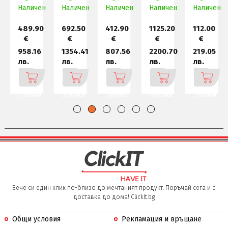
DLP,
DLP,
DLP,
FHD
(powered
н
Наличен
Наличен
Fu
Наличен
1080P,
Наличен
Наличен
40
489.90
692.50
412.90
1125.20
112.00
€
€
€
€
€
958.16
1354.41
807.56
2200.70
219.05
лв.
лв.
лв.
лв.
лв.
Добави
Добави
Добави
Добави
Добави
Вече си един клик по-близо до мечтаният продукт. Поръчай сега и с
доставка до дома! ClickIt.bg
Общи условия
Рекламация и връщане