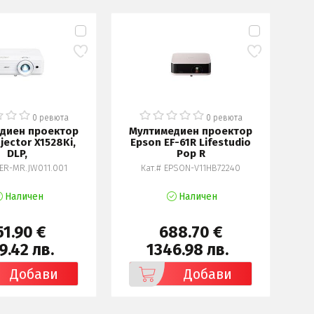
0 ревюта
0 ревюта
диен проектор
Мултимедиен проектор
М
jector X1528Ki,
Epson EF-61R Lifestudio
DLP,
Pop R
CER-MR.JW011.001
Кат.# EPSON-V11HB72240
Наличен
Наличен
51.90 €
688.70 €
9.42 лв.
1346.98 лв.
Добави
Добави