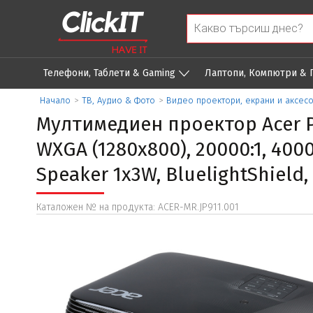
Телефони, Таблети & Gaming
Лаптопи, Компютри &
Начало
>
ТВ, Аудио & Фото
>
Видео проектори, екрани и аксес
Мултимедиен проектор Acer Pr
WXGA (1280x800), 20000:1, 400
Speaker 1x3W, BluelightShield,
Каталожен № на продукта: ACER-MR.JP911.001