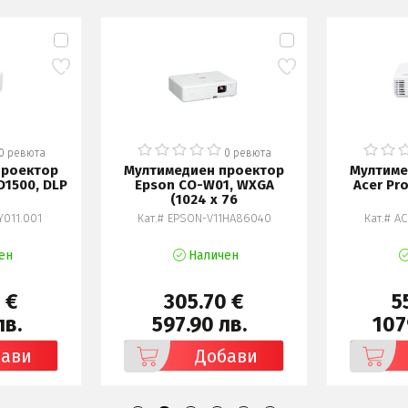
0 ревюта
0 ревюта
проектор
Мултимедиен проектор
Мултиме
D1500, DLP
Epson CO-W01, WXGA
Acer Pro
(1024 x 76
Y011.001
Кат.# EPSON-V11HA86040
Кат.# A
ен
Наличен
 €
305.70 €
5
лв.
597.90 лв.
107
бави
Добави