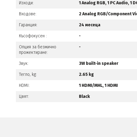
Изходи:
1 Analog RGB, 1 PC Audio, 1 D
Входове:
2 Analog RGB/Component Vide
Гаранция:
24 месеца
Късофокусен :
-
Опция за безжично
-
прожектиране:
Звук:
3W built-in speaker
Тегло, kg:
2.65 kg
HDMI:
1 HDMI/MHL, 1 HDMI
Цвят:
Black