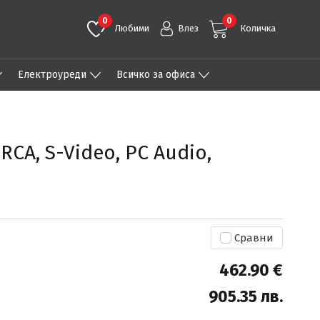
0
0
Любими
Влез
Количка
Eлектроуреди
Всичко за офиса
RCA, S-Video, PC Audio,
Сравни
462.90 €
905.35 лв.