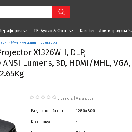
 Периферия
ТВ, Аудио & Фото
Karcher - Дом и градина
оари
>
Мултимедийни проектори
ojector X1326WH, DLP,
0 ANSI Lumens, 3D, HDMI/MHL, VGA, 
 2.65Kg
0 ревюта
|
0
въпроса
Разд. способност
1280x800
Късофокусен
-