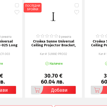
ПОСЛЕДНИ
БРОЙКИ
0 ревюта
0 ревюта
niversal
Стойка Sunne Universal
Стойка 
M-02S Long
Ceiling Projector Bracket,
Ceiling P
LC11.003
Кат.# SUNNE-PRO02
Кат.#
ен
Наличен
 €
30.70 €
3
в.
60.04 лв.
60
ави
Добави