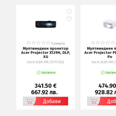
а
0 ревюта
ор
Мултимедиен проектор
Мултимедиен 
n,
Acer Projector X129H, DLP,
Acer Projector P
XG
Po
Кат.# ACER-MR.JTH11.00Q
Кат.# ACER-MR.J
Наличен
Налич
341.50 €
474.90
667.92 лв.
928.82 
Добави
До