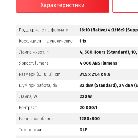
Характеристики
Поддържане на формати:
16:10 (Native) 4:3/16:9 (Sup
Коефициент на увеличение:
1.1x
Лампа живот, h:
4, 500 Hours (Standard), 10
Яркост, lumens:
4 000 ANSI lumens
Размери (Ш, Д, В), cm:
31.5 x 21.4 x 9.8
Шум при работа, dB:
32 dBA (Standard), 24 dBA (
Лампа, W:
220 W
Контраст:
20 000:1
Разд. способност:
1280x800
Технология:
DLP