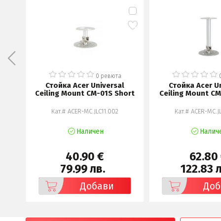
0 ревюта
Стойка Acer Universal
Стойка Acer U
Ceiling Mount CM-01S Short
Ceiling Mount C
Кат.# ACER-MC.JLC11.002
Кат.# ACER-MC.J
Наличен
Налич
40.90 €
62.80
79.99 лв.
122.83 л
Добави
Доб