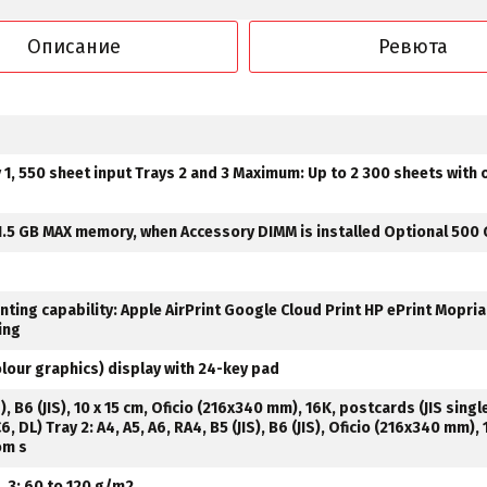
Описание
Ревюта
1, 550 sheet input Trays 2 and 3 Maximum: Up to 2 300 sheets with 
1.5 GB MAX memory, when Accessory DIMM is installed Optional 500
nting capability: Apple AirPrint Google Cloud Print HP ePrint Mopria
ing
olour graphics) display with 24-key pad
IS), B6 (JIS), 10 x 15 cm, Oficio (216x340 mm), 16K, postcards (JIS sing
, DL) Tray 2: A4, A5, A6, RA4, B5 (JIS), B6 (JIS), Oficio (216x340 mm), 
om s
, 3: 60 to 120 g/m2