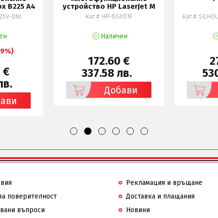
ox B225 A4
устройство HP LaserJet M
25V-DNI
Кат.# HP-6GX01F
Кат.# SILHO
ен
Наличен
19%)
172.60 €
2
 €
337.58 лв.
530
лв.
Добави
бави
овия
Рекламация и връщане
за поверителност
Доставка и плащания
авани въпроси
Новини