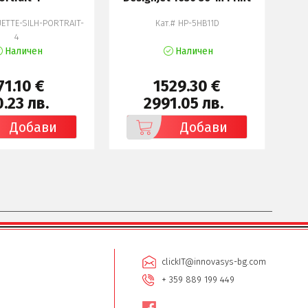
уст
UETTE-SILH-PORTRAIT-
Кат.# HP-5HB11D
Ка
4
Наличен
Наличен
71.10 €
1529.30 €
.23 лв.
2991.05 лв.
Добави
Добави
clickIT@innovasys-bg.com
+ 359 889 199 449