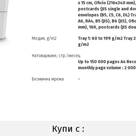
x 15 cm, Oficio (216x340 mm),
postcards (JIS single and do
envelopes (B5, C5, C6, DL) Tra
A6, RA4, B5 (JIS), B6 (JIS), Of
mm), 16K, postcards (JIS do
Медия, g/m2
Tray 1: 60 to 199 g/m2 Tray 2
g/m2
Натоварване, стр./месец
Up to 150 000 pages A4 Re
monthly page volume : 2 000
Безжична мрежа
-
Купи с :