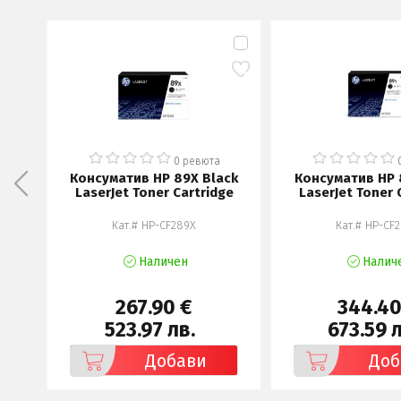
0 ревюта
Консуматив HP 89X Black
Консуматив HP 
LaserJet Toner Cartridge
LaserJet Toner 
Кат.# HP-CF289X
Кат.# HP-CF
Наличен
Налич
267.90 €
344.40
523.97 лв.
673.59 л
Добави
Доб