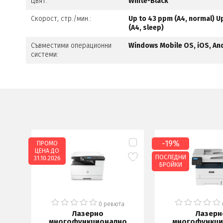
Цвят:
White-Black
Скорост, стр./мин.:
Up to 43 ppm (A4, normal) Up 
(A4, sleep)
Съвместими операционни
Windows Mobile OS, iOS, An
системи:
-19%
ПРОМО
ЦЕНА ДО
ПОСЛЕДНИ
31.10.2026
БРОЙКИ
а
0 ревюта
Лазерно
Лазерн
о
многофункционално
многофункци