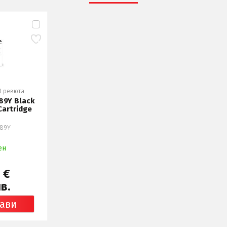
0 ревюта
89Y Black
Cartridge
289Y
ен
 €
в.
ави