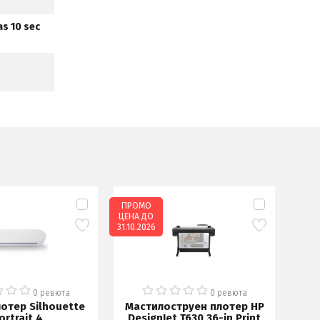
as 10 sec
ПРОМО
ЦЕНА ДО
31.10.2026
0 ревюта
0 ревюта
отер Silhouette
Мастилоструен плотер HP
ortrait 4
DesignJet T630 36-in Print