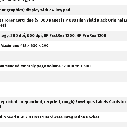
lour graphics) display with 24-key pad
et Toner Cartridge (5, 000 pages) HP 89X High Yield Black Original L
ges)
ology: 300 dpi, 600 dpi, HP FastRes 1200, HP ProRes 1200
 Maximum: 418 x 639 x 299
ommended monthly page volume : 2 000 to 7 500
 preprinted, prepunched, recycled, rough) Envelopes Labels Cardstoc
d
 Hi-Speed USB 2.0 Host 1 Hardware Integration Pocket