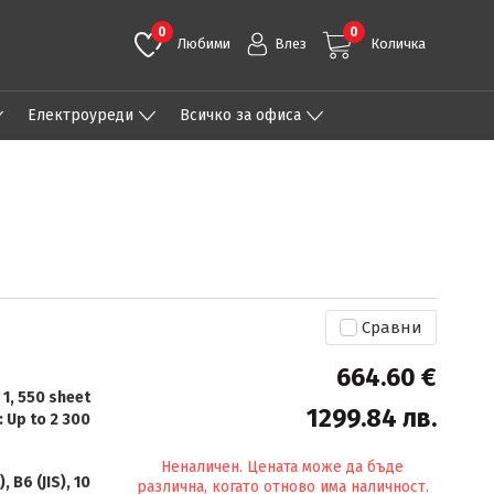
0
0
Любими
Влез
Количка
Eлектроуреди
Всичко за офиса
Сравни
664.60 €
 1, 550 sheet
1299.84 лв.
: Up to 2 300
Неналичен. Цената може да бъде
), B6 (JIS), 10
различна, когато отново има наличност.