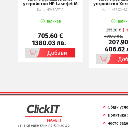
устройство HP LaserJet M
устройство Xer
Кат.# HP-8AF71A
Кат.# XEROX-B2
Наличен
Налич
255.20 €
(-
705.60 €
499.13 лв.
207.90
1380.03 лв.
406.62 
Добави
До
Общи усл
Политика 
Често зад
Вече си един клик по-близо до