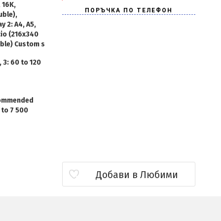
 16K,
uble),
y 2: A4, A5,
icio (216x340
uble) Custom s
, 3: 60 to 120
commended
 to 7 500
Добави в Любими