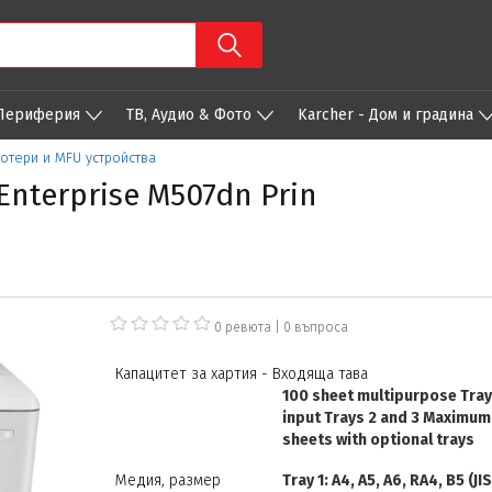
 Периферия
ТВ, Аудио & Фото
Karcher - Дом и градина
лотери и MFU устройства
Enterprise M507dn Prin
0 ревюта
|
0
въпроса
Капацитет за хартия - Входяща тава
100 sheet multipurpose Tray
input Trays 2 and 3 Maximum
sheets with optional trays
Медия, размер
Tray 1: A4, A5, A6, RA4, B5 (JIS