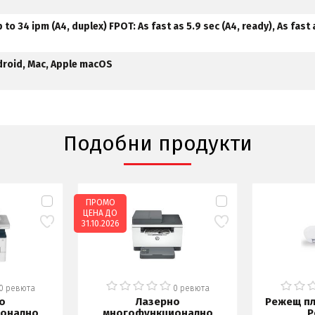
to 34 ipm (A4, duplex) FPOT: As fast as 5.9 sec (A4, ready), As fast 
droid, Mac, Apple macOS
Подобни продукти
ПРОМО
ЦЕНА ДО
31.10.2026
0 ревюта
0 ревюта
о
Лазерно
Режещ пл
онално
многофункционално
P