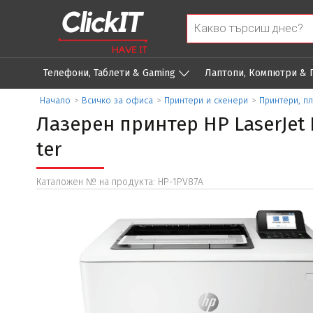
Телефони, Таблети & Gaming
Лаптопи, Компютри &
Начало
>
Всичко за офиса
>
Принтери и скенери
>
Принтери, п
Лазерен принтер HP LaserJet 
ter
Каталожен № на продукта: HP-1PV87A