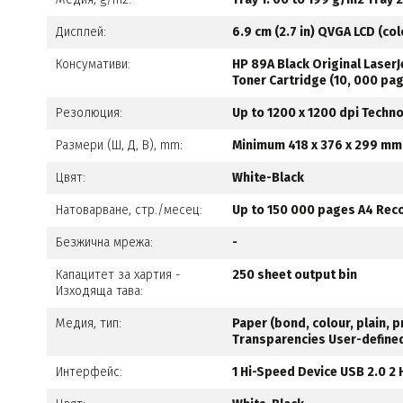
Дисплей:
6.9 cm (2.7 in) QVGA LCD (co
Консумативи:
HP 89A Black Original LaserJ
Toner Cartridge (10, 000 pa
Резолюция:
Up to 1200 x 1200 dpi Techn
Размери (Ш, Д, В), mm:
Minimum 418 x 376 x 299 mm
Цвят:
White-Black
Натоварване, стр./месец:
Up to 150 000 pages A4 Rec
Безжична мрежа:
-
Капацитет за хартия -
250 sheet output bin
Изходяща тава:
Медия, тип:
Paper (bond, colour, plain,
Transparencies User-define
Интерфейс:
1 Hi-Speed Device USB 2.0 2