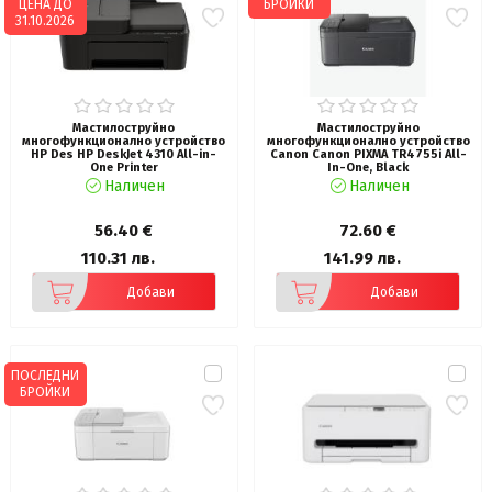
ЦЕНА ДО
БРОЙКИ
31.10.2026
Мастилоструйно
Мастилоструйно
многофункционално устройство
многофункционално устройство
HP Des HP DeskJet 4310 All-in-
Canon Canon PIXMA TR4755i All-
One Printer
In-One, Black
Наличен
Наличен
56.40 €
72.60 €
110.31 лв.
141.99 лв.
Добави
Добави
ПОСЛЕДНИ
БРОЙКИ