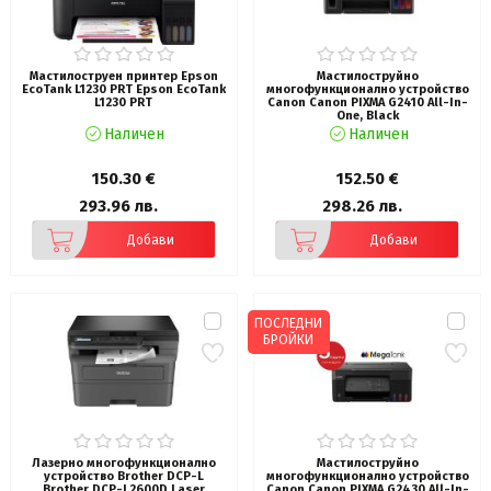
Мастилоструен принтер Epson
Мастилоструйно
EcoTank L1230 PRT Epson EcoTank
многофункционално устройство
L1230 PRT
Canon Canon PIXMA G2410 All-In-
One, Black
Наличен
Наличен
150.30 €
152.50 €
293.96 лв.
298.26 лв.
Добави
Добави
ПОСЛЕДНИ
БРОЙКИ
Лазерно многофункционално
Мастилоструйно
устройство Brother DCP-L
многофункционално устройство
Brother DCP-L2600D Laser
Canon Canon PIXMA G2430 All-In-