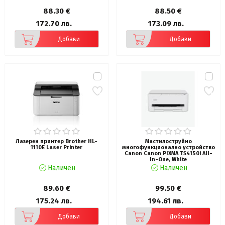
88.30 €
88.50 €
172.70 лв.
173.09 лв.
Добави
Добави
Лазерен принтер Brother HL-
Мастилоструйно
1110E Laser Printer
многофункционално устройство
Canon Canon PIXMA TS4150i All-
In-One, White
Наличен
Наличен
89.60 €
99.50 €
175.24 лв.
194.61 лв.
Добави
Добави