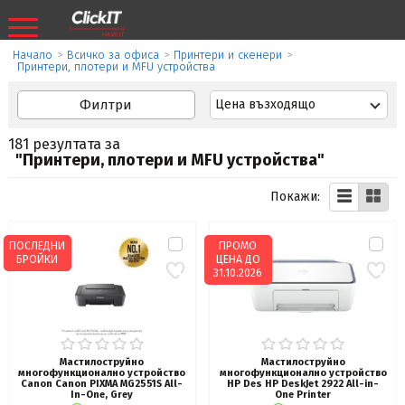
Начало
>
Всичко за офиса
>
Принтери и скенери
>
Принтери, плотери и MFU устройства
Филтри
Цена възходящо
181 резултата за
"Принтери, плотери и MFU устройства"
Покажи:
ПОСЛЕДНИ
ПРОМО
БРОЙКИ
ЦЕНА ДО
31.10.2026
Мастилоструйно
Мастилоструйно
многофункционално устройство
многофункционално устройство
Canon Canon PIXMA MG2551S All-
HP Des HP DeskJet 2922 All-in-
In-One, Grey
One Printer