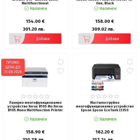
Multifunctional
One, Black
Наличен
Наличен
154.00 €
158.00 €
301.20 лв.
309.02 лв.
Добави
Добави
ПРОМО
ЦЕНА ДО
31.08.2026
Лазерно многофункционално
Мастилоструйно
устройство Xerox B105 Mo Xerox
многофункционално устройство
B105 Mono Multifunction Printer
Epson Epson EcoTank L1350
Наличен
Наличен
158.90 €
162.20 €
310.78 лв.
317.24 лв.