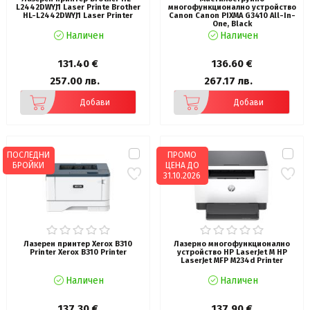
L2442DWYJ1 Laser Printe Brother
многофункционално устройство
HL-L2442DWYJ1 Laser Printer
Canon Canon PIXMA G3410 All-In-
One, Black
Наличен
Наличен
131.40 €
136.60 €
257.00 лв.
267.17 лв.
Добави
Добави
ПОСЛЕДНИ
ПРОМО
БРОЙКИ
ЦЕНА ДО
31.10.2026
Лазерен принтер Xerox B310
Лазерно многофункционално
Printer Xerox B310 Printer
устройство HP LaserJet M HP
LaserJet MFP M234d Printer
Наличен
Наличен
137.30 €
137.90 €