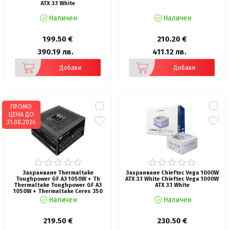
ATX 3.1 White
Наличен
Наличен
199.50 €
210.20 €
390.19 лв.
411.12 лв.
Добави
Добави
ПРОМО
ЦЕНА ДО
31.08.2026
Захранване Thermaltake
Захранване Chieftec Vega 1000W
Toughpower GF A3 1050W + Th
ATX 3.1 White Chieftec Vega 1000W
Thermaltake Toughpower GF A3
ATX 3.1 White
1050W + Thermaltake Ceres 350
Black
Наличен
Наличен
219.50 €
230.50 €