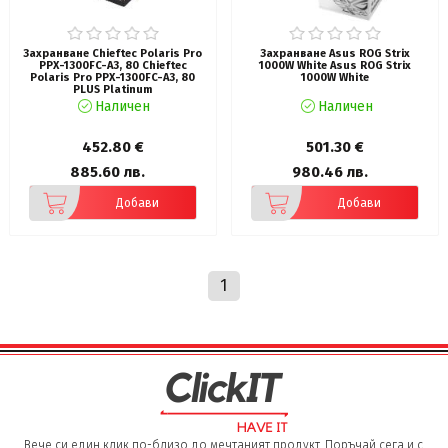
Захранване Chieftec Polaris Pro
Захранване Asus ROG Strix
PPX-1300FC-A3, 80 Chieftec
1000W White Asus ROG Strix
Polaris Pro PPX-1300FC-A3, 80
1000W White
PLUS Platinum
Наличен
Наличен
452.80 €
501.30 €
885.60 лв.
980.46 лв.
Добави
Добави
1
Вече си един клик по-близо до мечтаният продукт. Поръчай сега и с