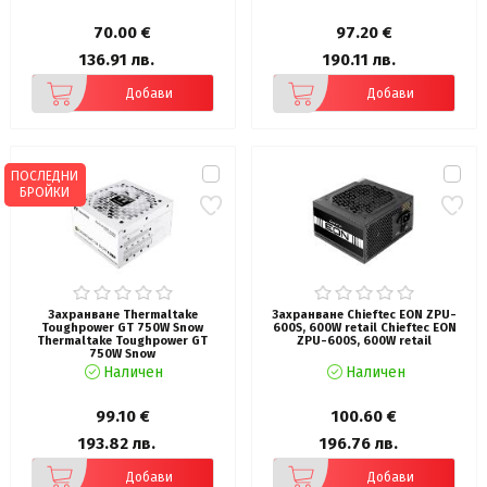
70.00 €
97.20 €
136.91 лв.
190.11 лв.
Добави
Добави
ПОСЛЕДНИ
БРОЙКИ
Захранване Thermaltake
Захранване Chieftec EON ZPU-
Toughpower GT 750W Snow
600S, 600W retail Chieftec EON
Thermaltake Toughpower GT
ZPU-600S, 600W retail
750W Snow
Наличен
Наличен
99.10 €
100.60 €
193.82 лв.
196.76 лв.
Добави
Добави