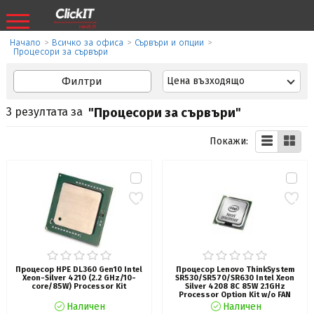
Начало
>
Всичко за офиса
>
Сървъри и опции
>
Процесори за сървъри
Филтри
Цена възходящо
3 резултата за
"Процесори за сървъри"
Покажи:
Процесор HPE DL360 Gen10 Intel
Процесор Lenovo ThinkSystem
Xeon-Silver 4210 (2.2 GHz/10-
SR530/SR570/SR630 Intel Xeon
core/85W) Processor Kit
Silver 4208 8C 85W 2.1GHz
Processor Option Kit w/o FAN
Наличен
Наличен