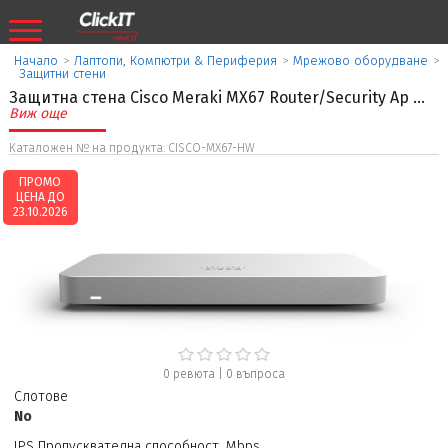
Начало
>
Лаптопи, Компютри & Периферия
>
Мрежово оборудване
>
Защитни стени
Защитна стена Cisco Meraki MX67 Router/Security Ap
...
Виж още
Каталожен № на продукта: CISCO-MX67-HW
ПРОМО
ЦЕНА ДО
23.10.2026
0 ревюта
|
0
въпроса
Слотове
No
IPS Пропусквателна способност, Mbps