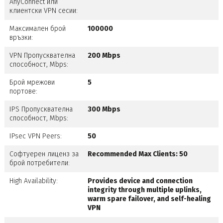
AnyConnect или
клиентски VPN сесии:
Максимален брой
100000
връзки:
VPN Пропусквателна
200 Mbps
способност, Mbps:
Брой мрежови
5
портове:
IPS Пропусквателна
300 Mbps
способност, Mbps:
IPsec VPN Peers:
50
Софтуерен лиценз за
Recommended Max Clients: 50
брой потребители:
High Availability:
Provides device and connection
integrity through multiple uplinks,
warm spare failover, and self-healing
VPN