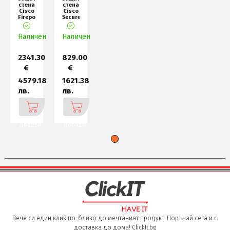
стена
стена
Cisco
Cisco
Firepower
Secure
1010E
Firewall
NGFW
220
Наличен
Non-
Appliance,
Наличен
POE A
2341.30
829.00
€
€
4579.18
1621.38
лв.
лв.
Добави
Добави
Вече си един клик по-близо до мечтаният продукт. Поръчай сега и с
доставка до дома! ClickIt.bg