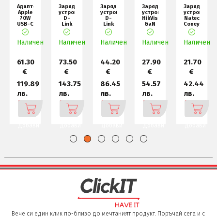
Адаптер
Зарядно
Зарядно
Зарядно
Зарядно
Apple
устройство
устройство
устройство
устройство
70W
D-
D-
HikVision
Natec
d
USB-C
Link
Link
GaN
Coney
Power
140W
100W
Fast
2xUSB,
Adapter
GaN
GaN
Charger
1xUSB-
н
Наличен
Charger
Наличен
Charger
Наличен
Наличен
2C 6
C Quic
Наличен
61.30
73.50
44.20
27.90
21.70
€
€
€
€
€
119.89
143.75
86.45
54.57
42.44
лв.
лв.
лв.
лв.
лв.
Добави
Добави
Добави
Добави
Добави
Вече си един клик по-близо до мечтаният продукт. Поръчай сега и с