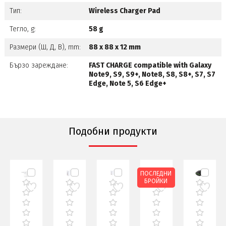
Тип:
Wireless Charger Pad
Тегло, g:
58 g
Размери (Ш, Д, В), mm:
88 x 88 x 12 mm
Бързо зареждане:
FAST CHARGE compatible with Galaxy
Note9, S9, S9+, Note8, S8, S8+, S7, S7
Edge, Note 5, S6 Edge+
Подобни продукти
ПОСЛЕДНИ
БРОЙКИ