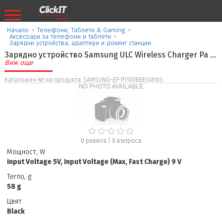
Начало
>
Телефони, Таблети & Gaming
>
Аксесоари за телефони и таблети
>
Зарядни устройства, адаптери и докинг станции
Зарядно устройство Samsung ULC Wireless Charger Pa
...
Виж още
Каталожен № на продукта: SAMSUNG-EP-P1100BBEGWWS
0 ревюта
|
0
въпроса
Мощност, W
Input Voltage 5V, Input Voltage (Max, Fast Charge) 9 V
Тегло, g
58 g
Цвят
Black