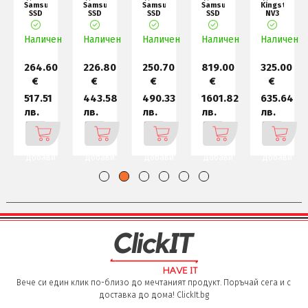
Samsung
Samsung
Samsung
Samsung
Kingston
SSD
SSD
SSD
SSD
NV3
990
990
990
870
2TB
PRO
EVO
PRO
EVO
Gen 4
н
Наличен
1TB
Наличен
Plus
Наличен
1TB
Наличен
2TB
Наличен
Heatsink
1TB
PCIe
Int.
PCIe
PCIe
4.0
2.5"
4
4.0 N
NVMe
SATA,
264.60
226.80
250.70
819.00
325.00
2
€
€
€
€
€
517.51
443.58
490.33
1601.82
635.64
лв.
лв.
лв.
лв.
лв.
Добави
Добави
Добави
Добави
Добави
Вече си един клик по-близо до мечтаният продукт. Поръчай сега и с
доставка до дома! ClickIt.bg