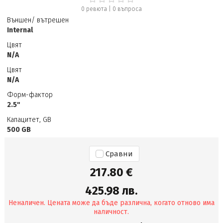
0 ревюта
|
0
въпроса
Външен/ вътрешен
Internal
Цвят
N/A
Цвят
N/A
Форм-фактор
2.5"
Капацитет, GB
500 GB
Сравни
217.80 €
425.98 лв.
Неналичен. Цената може да бъде различна, когато отново има
наличност.