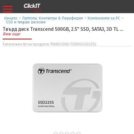
Начало
>
Лаптопи, Компютри & Периферия
>
Компоненти за PC
>
SSD и твърди дискове
Твърд диск Transcend 500GB, 2.5" SSD, SATA3, 3D TL
...
Виж още
Каталожен № на продукта: TRANSCEND-TS500GSSD225S