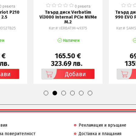
0 ревюта
0 ревюта
riot P210
Твърд диск Verbatim
Твърд ди
 2.5
Vi3000 Internal PCIe NVMe
990 EVO P
M.2
210S2TB25
Кат.# VERBATIM-49375
Кат.# SAM
ен
Наличен
 €
165.50 €
6
лв.
323.69 лв.
135
бави
Добави
овия
Рекламация и връщане
за поверителност
Доставка и плащания