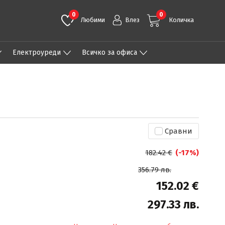
0
0
Любими
Влез
Количка
Eлектроуреди
Всичко за офиса
Сравни
182.42 €
(-17%)
356.79 лв.
152.02 €
297.33 лв.