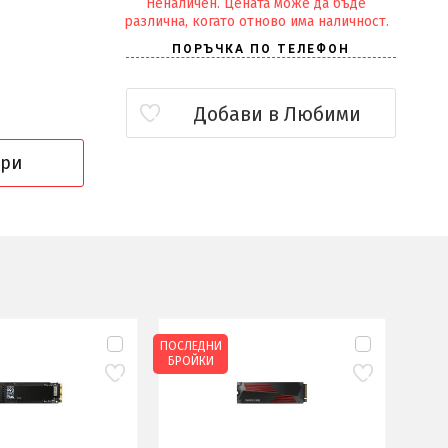
Неналичен. Цената може да бъде
различна, когато отново има наличност.
Добави в Любими
ори
ПОСЛЕДНИ
ПОСЛЕ
БРОЙКИ
БРОЙ