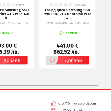
0 ревюта
0 ревюта
ск Samsung SSD
Твърд диск Samsung SSD
Тв
lus 4TB PCIe 4.0
990 PRO 2TB Heatsink PCIe
N
4
SUNG-MZ-V9S4T0BW
Кат.# SAMSUNG-MZ-V9P2T0CW
К
Наличен
Наличен
93.00 €
441.00 €
5.39 лв.
862.52 лв.
Добави
Добави
clickIT@innovasys-bg.com
+ 359 889 199 449