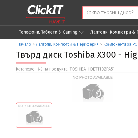
Телефони, Таблети & Gaming
Лаптопи, Компютри &
Начало
>
Лаптопи, Компютри & Периферия
>
Компоненти за PC
Твърд диск Toshiba X300 - Hi
Каталожен № на продукта: TOSHIBA-HDETT10ZPA51