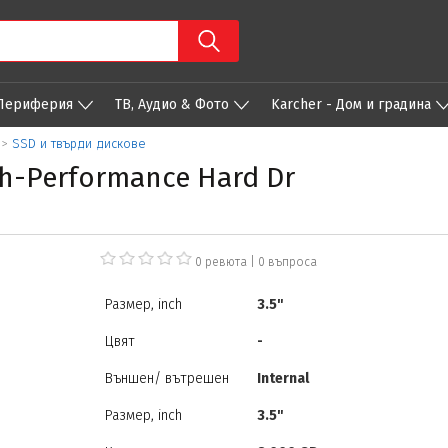
 Периферия
ТВ, Аудио & Фото
Karcher - Дом и градина
>
SSD и твърди дискове
gh-Performance Hard Dr
0 ревюта
|
0
въпроса
Размер, inch
3.5"
Цвят
-
Външен/ вътрешен
Internal
Размер, inch
3.5"