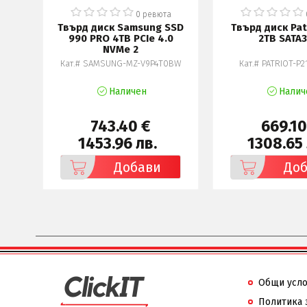
а
0 ревюта
1TB,
Твърд диск Samsung SSD
Твърд диск Pat
B+M
990 PRO 4TB PCIe 4.0
2TB SATA3
NVMe 2
25S
Кат.# SAMSUNG-MZ-V9P4T0BW
Кат.# PATRIOT-P
Наличен
Налич
743.40 €
669.10
1453.96 лв.
1308.65 
Добави
До
Общи усл
Политика 