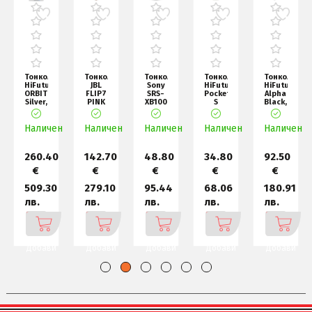
ни
Тонколони
Тонколони
Тонколони
Тонколони
Тонколони
HiFuture
JBL
Sony
HiFuture
HiFuture
ORBIT
FLIP7
SRS-
Pocket
Alpha
Silver,
PINK
XB100
S
Black,
80W
Portable
Portable
Beige,
Bluetooth
Output
waterproof
Bluetooth
Bluetooth
5.3,
н
(Max.p
Наличен
Наличен
and d
Speake
Наличен
Наличен
5.4,
Наличен
IPX
260.40
142.70
48.80
34.80
92.50
€
€
€
€
€
509.30
279.10
95.44
68.06
180.91
лв.
лв.
лв.
лв.
лв.
Добави
Добави
Добави
Добави
Добави