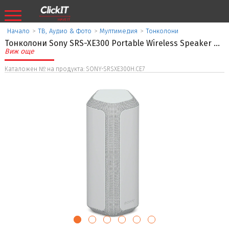
Начало
>
ТВ, Аудио & Фото
>
Мултимедия
>
Тонколони
Тонколони Sony SRS-XE300 Portable Wireless Speaker
...
Виж още
Каталожен № на продукта: SONY-SRSXE300H.CE7