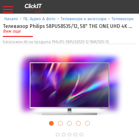
Начало
>
ТВ, Аудио & Фото
>
Телевизори и аксесоари
>
Телевизори
Телевизор Philips 58PUS8535/12, 58" THE ONE UHD 4K
...
Виж още
Каталожен № на продукта: PHILIPS-58PUS8535-12-TAM2505-10