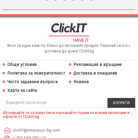
Вече си един клик по-близо до мечтаният продукт. Поръчай сега и с
доставка до дома! ClickIt.bg
Общи условия
Рекламация и връщане
Политика за поверителност
Доставка и плащания
Често задавани въпроси
Новини
Карта на сайта
Абонирайте се за известия и научавайте първи за всички промоции и
оферти от ClickIt.bg
clickIT@innovasys-bg.com
+ 359 889 199 449