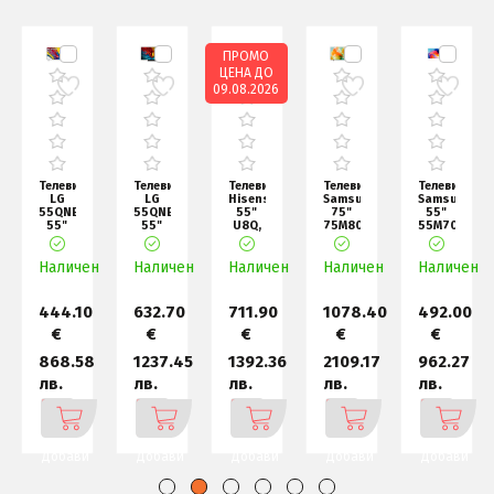
ПРОМО
ЦЕНА ДО
09.08.2026
р
Телевизор
Телевизор
Телевизор
Телевизор
Телевизор
LG
LG
Hisense
Samsung
Samsung
2A3B,
55QNED82A3B,
55QNED83B3A,
55"
75"
55"
55"
55"
U8Q,
75M80H
55M70H
4K
4K
4K
Mini
Mini
QNED
QNED
Ultra
LED
LED
н
Наличен
HDR
MiniLED
Наличен
Наличен
HD
Наличен
UHD
Наличен
UHD
Smart
Smar
3840x2160,
4K AI
4K AI
TV
Sm
Sm
444.10
632.70
711.90
1078.40
492.00
€
€
€
€
€
868.58
1237.45
1392.36
2109.17
962.27
лв.
лв.
лв.
лв.
лв.
Добави
Добави
Добави
Добави
Добави