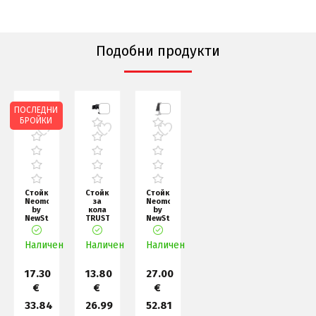
Подобни продукти
ПОСЛЕДНИ
БРОЙКИ
Стойка
Стойка
Стойка
Neomounts
за
Neomounts
by
кола
by
NewStar
TRUST
NewStar
Notebook
Runo
Phone
Desk
Phone
Desk
Наличен
Stand
Windshield
Наличен
Наличен
Stand
(e
Car
(suit
Hol
17.30
13.80
27.00
€
€
€
33.84
26.99
52.81