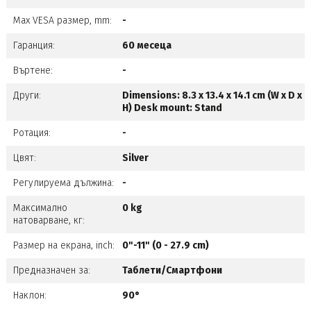
Max VESA размер, mm:
-
Гаранция:
60 месеца
Въртене:
-
Други:
Dimensions: 8.3 x 13.4 x 14.1 cm (W x D x
H) Desk mount: Stand
Ротация:
-
Цвят:
Silver
Регулируема дължина:
-
Максимално
0 kg
натоварване, кг:
Размер на екрана, inch:
0"-11" (0 - 27.9 cm)
Предназначен за:
Таблети/Смартфони
Наклон:
90°