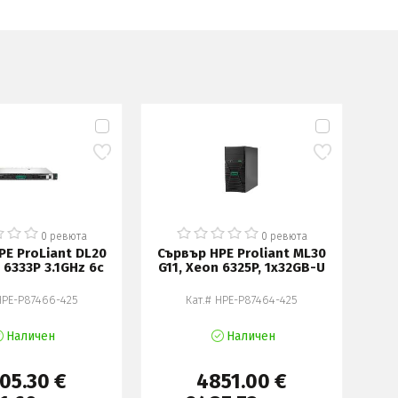
ПОСЛЕ
БРОЙ
0 ревюта
0 ревюта
PE ProLiant DL20
Сървър HPE Proliant ML30
С
 6333P 3.1GHz 6c
G11, Xeon 6325P, 1x32GB-U
AMD
HPE-P87466-425
Кат.# HPE-P87464-425
Наличен
Наличен
05.30 €
4851.00 €