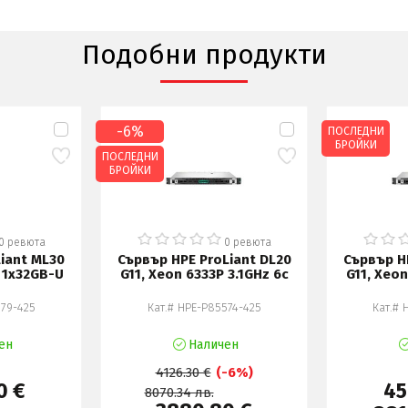
Подобни продукти
-6%
ПОСЛЕДНИ
БРОЙКИ
ПОСЛЕДНИ
БРОЙКИ
0 ревюта
0 ревюта
iant ML30
Сървър HPE ProLiant DL20
Сървър H
, 1x32GB-U
G11, Xeon 6333P 3.1GHz 6c
G11, Xeon
579-425
Кат.# HPE-P85574-425
Кат.# 
ен
Наличен
4126.30 €
(-6%)
0 €
45
8070.34 лв.