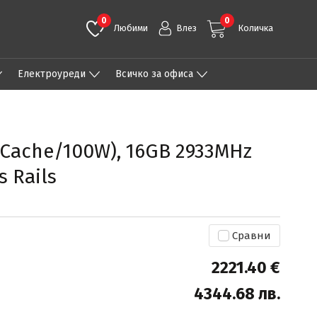
0
0
Любими
Влез
Количка
Eлектроуреди
Всичко за офиса
B Cache/100W), 16GB 2933MHz
s Rails
Сравни
2221.40 €
4344.68 лв.