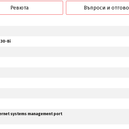
Ревюта
Въпроси и отгов
530-8i
hernet systems management port