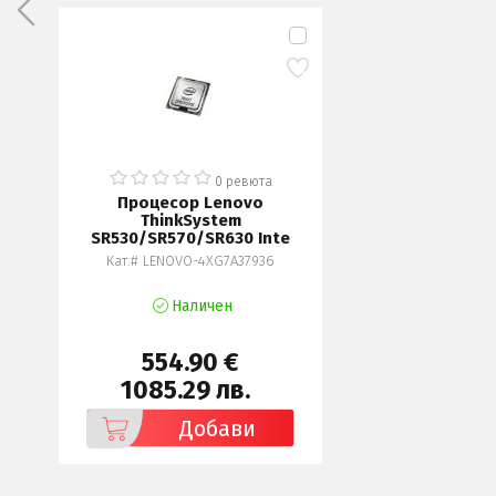
0 ревюта
Процесор Lenovo
ThinkSystem
SR530/SR570/SR630 Inte
Кат.# LENOVO-4XG7A37936
Наличен
554.90 €
1085.29 лв.
Добави