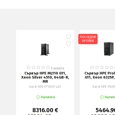
ПОСЛЕДНИ
БРОЙКИ
а
0 ревюта
RGY
Сървър HPE ML110 G11,
Сървър HPE Prol
P LO
Xeon Silver 4510, 64GB-R,
G11, Xeon 6325P
MR
69IN
Кат.# HPE-P71659-425
Кат.# HPE-P85
Наличен
Налич
8316.00 €
5464.9