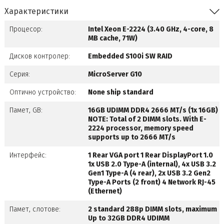
Характеристики
Процесор:
Intel Xeon E-2224 (3.40 GHz, 4-core, 8
MB cache, 71W)
Дисков контролер:
Embedded S100i SW RAID
Серия:
MicroServer G10
Оптично устройство:
None ship standard
Памет, GB:
16GB UDIMM DDR4 2666 MT/s (1x 16GB)
NOTE: Total of 2 DIMM slots. With E-
2224 processor, memory speed
supports up to 2666 MT/s
Интерфейс:
1 Rear VGA port 1 Rear DisplayPort 1.0
1x USB 2.0 Type-A (internal), 4x USB 3.2
Gen1 Type-A (4 rear), 2x USB 3.2 Gen2
Type-A Ports (2 front) 4 Network RJ-45
(Ethernet)
Памет, слотове:
2 standard 288p DIMM slots, maximum
Up to 32GB DDR4 UDIMM