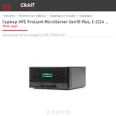
Начало
>
Всичко за офиса
>
Сървъри и опции
>
Сървъри
Сървър HPE ProLiant MicroServer Gen10 Plus, E-2224
...
Виж още
Каталожен № на продукта: HPE-P16006-421