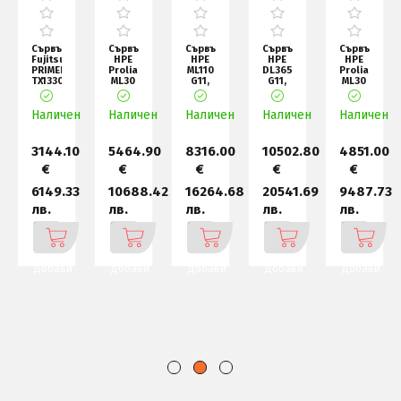
Сървър
Сървър
Сървър
Сървър
Сървър
Fujitsu
HPE
HPE
HPE
HPE
PRIMERGY
Proliant
ML110
DL365
Proliant
TX1330
ML30
G11,
G11,
ML30
M6, F,
G11,
Xeon
AMD
G11,
RPSU,
Xeon
Silver
EPYC
Xeon
н
Наличен
ERP
6325P,
Наличен
Наличен
4510,
Наличен
9115
6325P,
Наличен
LO
1x32GB-
64GB-
(3.2GHz
1x32GB-
U
R, MR
16c, 1
U
0
3144.10
5464.90
8316.00
10502.80
4851.00
€
€
€
€
€
0
6149.33
10688.42
16264.68
20541.69
9487.73
лв.
лв.
лв.
лв.
лв.
Добави
Добави
Добави
Добави
Добави