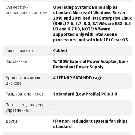
Съвместими
Operating System: None ship as
операционни системи:
standard Microsoft Windows Server
2016 and 2019 Red Hat Enterprise Linux
(RHEL) 7.6, 7.7, 8.0, 8.1 VMware ESXi 6.5
U3 and 6.7 U3, NOTE: VMware
supported only with Intel Xeon E
processors, not with Intel P) Clear OS
Тип на шасито:
Cabled
Захранване:
1x 180W External Power Adapter, Non-
Redundant Power Supply
Брой поддържани
4 LFF NHP SATA HDD cage
дискове:
Разширителен слот:
1 standard (Low Profile) PCIe 3.0
Порт за отдалечено
-
управление:
Други:
(1) A non-redundant system fan ships
standard