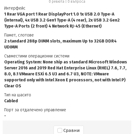
0 ревюта
|
0
въпроса
Интерфейс
1 Rear VGA port 1 Rear DisplayPort 1.0 1x USB 2.0 Type-A
(internal), 4x USB 3.2 Gen1 Type-A (4 rear), 2x USB 3.2 Gen2
Type-A Ports (2 front) 4 Network RJ-45 (Ethernet)
Памет, слотове
2 standard 288p DIMM slots, maximum Up to 32GB DDR4
UDIMM
Съвместими операционни системи
Operating System: None ship as standard Microsoft Windows
Server 2016 and 2019 Red Hat Enterprise Linux (RHEL) 7.6, 7.7,
8.0, 8.1 VMware ESXi 6.5 U3 and 6.7 U3, NOTE: VMware
supported only with Intel Xeon E processors, not with Intel P)
Clear OS
Тип на шасито
Cabled
Порт за отдалечено управление
-
Сравни