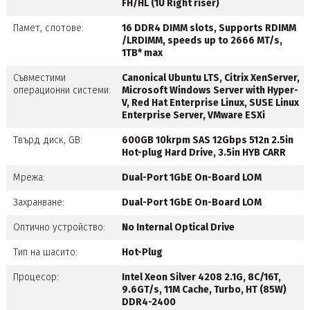
FH/HL (1U Right riser)
Памет, слотове:
16 DDR4 DIMM slots, Supports RDIMM
/LRDIMM, speeds up to 2666 MT/s,
1TB* max
Съвместими
Canonical Ubuntu LTS, Citrix XenServer,
операционни системи:
Microsoft Windows Server with Hyper-
V, Red Hat Enterprise Linux, SUSE Linux
Enterprise Server, VMware ESXi
Твърд диск, GB:
600GB 10krpm SAS 12Gbps 512n 2.5in
Hot-plug Hard Drive, 3.5in HYB CARR
Мрежа:
Dual-Port 1GbE On-Board LOM
Захранване:
Dual-Port 1GbE On-Board LOM
Оптично устройство:
No Internal Optical Drive
Тип на шасито:
Hot-Plug
Процесор:
Intel Xeon Silver 4208 2.1G, 8C/16T,
9.6GT/s, 11M Cache, Turbo, HT (85W)
DDR4-2400