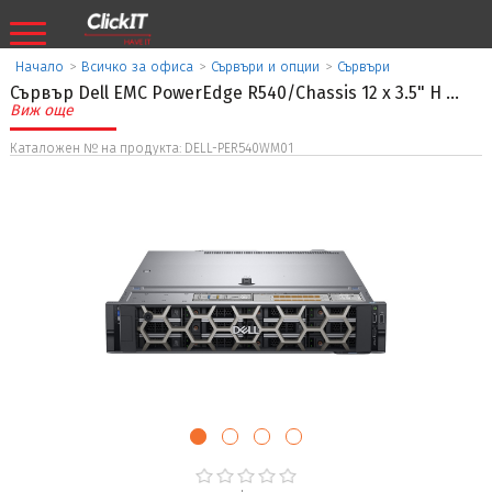
Начало
>
Всичко за офиса
>
Сървъри и опции
>
Сървъри
Сървър Dell EMC PowerEdge R540/Chassis 12 x 3.5" H
...
Виж още
Каталожен № на продукта: DELL-PER540WM01