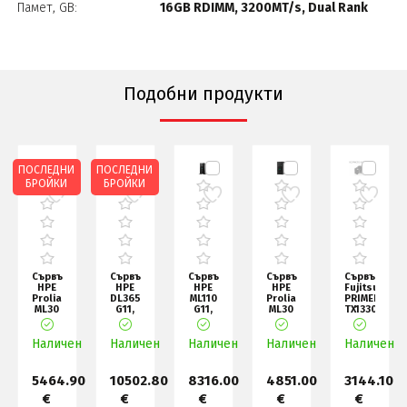
Памет, GB:
16GB RDIMM, 3200MT/s, Dual Rank
Подобни продукти
ПОСЛЕДНИ
ПОСЛЕДНИ
БРОЙКИ
БРОЙКИ
Сървър
Сървър
Сървър
Сървър
Сървър
HPE
HPE
HPE
HPE
Fujitsu
Proliant
DL365
ML110
Proliant
PRIMERGY
ML30
G11,
G11,
ML30
TX1330
G11,
AMD
Xeon
G11,
M6, F,
Xeon
EPYC
Silver
Xeon
RPSU,
н
6325P,
Наличен
Наличен
9115
Наличен
4510,
6325P,
Наличен
Наличен
ERP
1x32GB-
(3.2GHz
64GB-
1x32GB-
LO
U
16c, 1
R, MR
U
80
5464.90
10502.80
8316.00
4851.00
3144.10
€
€
€
€
€