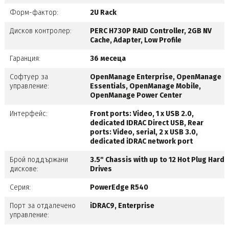
Форм-фактор:
2U Rack
Дисков контролер:
PERC H730P RAID Controller, 2GB NV
Cache, Adapter, Low Profile
Гаранция:
36 месеца
Софтуер за
OpenManage Enterprise, OpenManage
управление:
Essentials, OpenManage Mobile,
OpenManage Power Center
Интерфейс:
Front ports: Video, 1 x USB 2.0,
dedicated IDRAC Direct USB, Rear
ports: Video, serial, 2 x USB 3.0,
dedicated iDRAC network port
Брой поддържани
3.5" Chassis with up to 12 Hot Plug Hard
дискове:
Drives
Серия:
PowerEdge R540
Порт за отдалечено
iDRAC9, Enterprise
управление: