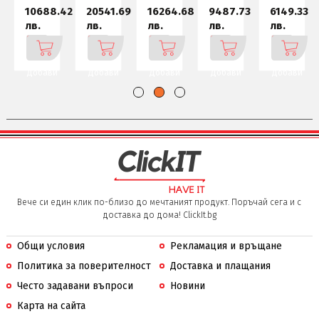
9
10688.42
20541.69
16264.68
9487.73
6149.33
лв.
лв.
лв.
лв.
лв.
Добави
Добави
Добави
Добави
Добави
Вече си един клик по-близо до мечтаният продукт. Поръчай сега и с
доставка до дома! ClickIt.bg
Общи условия
Рекламация и връщане
Политика за поверителност
Доставка и плащания
Често задавани въпроси
Новини
Карта на сайта