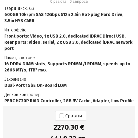
0 ревюта
|
0
въпроса
Твърд диск, GB
600GB 10krpm SAS 12Gbps 512n 2.5in Hot-plug Hard Drive,
3.5in HYB CARR
Интерфейс
Front ports: Video, 1 x USB 2.0, dedicated IDRAC Direct USB,
Rear ports: Video, serial, 2 x USB 3.0, dedicated iDRAC network
port
Памет, слотове
16 DDR4 DIMM slots, Supports RDIMM /LRDIMM, speeds up to
2666 MT/s, 1TB* max
Захранване
Dual-Port 1GbE On-Board LOM
Дисков контролер
PERC H730P RAID Controller, 2GB NV Cache, Adapter, Low Profile
Сравни
2270.30 €