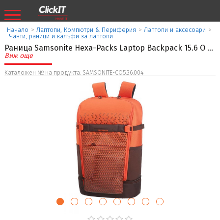
Начало
>
Лаптопи, Компютри & Периферия
>
Лаптопи и аксесоари
>
Чанти, раници и калъфи за лаптопи
Раница Samsonite Hexa-Packs Laptop Backpack 15.6 O
...
Виж още
Каталожен № на продукта: SAMSONITE-CO5.36.004