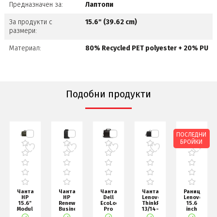
Предназначен за:
Лаптопи
За продукти с
15.6" (39.62 cm)
размери:
Материал:
80% Recycled PET polyester + 20% PU
Подобни продукти
ПОСЛЕДНИ
БРОЙКИ
Чанта
Чанта
Чанта
Чанта
Раница
HP
HP
Dell
Lenovo
Lenovo
15.6"
Renew
EcoLoop
ThinkPad
15.6
Modular
Business
Pro
13/14-
inch
k
Laptop
Backpack,
Classic
inch
Laptop