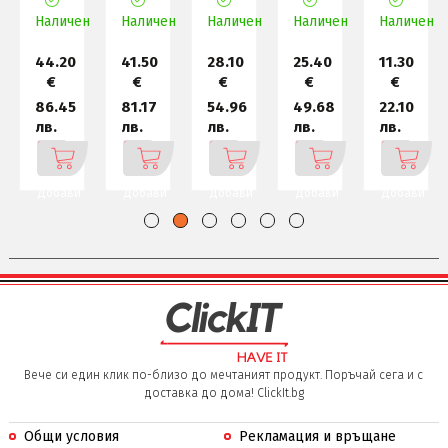
Bag
up to
Briefcase
Essential
Backpack
н
Наличен
Наличен
17.3"
Наличен
14 -
Topload
Наличен
Наличен
B210
CC54
Black
44.20
41.50
28.10
25.40
11.30
€
€
€
€
€
86.45
81.17
54.96
49.68
22.10
лв.
лв.
лв.
лв.
лв.
Добави
Добави
Добави
Добави
Добави
Вече си един клик по-близо до мечтаният продукт. Поръчай сега и с
доставка до дома! ClickIt.bg
Общи условия
Рекламация и връщане