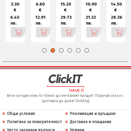
3.30
6.60
15.20
10.90
14.50
€
€
€
€
€
6.45
12.91
29.73
21.32
28.36
лв.
лв.
лв.
лв.
лв.
Добави
Добави
Добави
Добави
Добави
Вече си един клик по-близо до мечтаният продукт. Поръчай сега и с
доставка до дома! ClickIt.bg
Общи условия
Рекламация и връщане
Политика за поверителност
Доставка и плащания
Често задавани въпроси
Новини