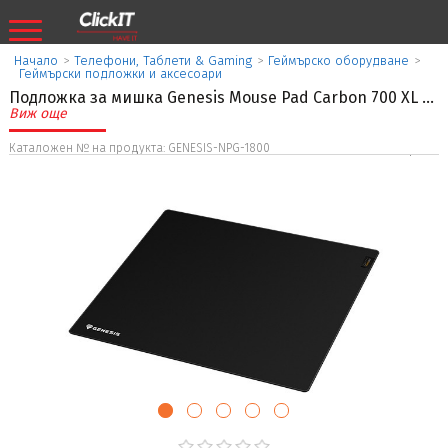
Начало
>
Телефони, Таблети & Gaming
>
Геймърско оборудване
>
Геймърски подложки и аксесоари
Подложка за мишка Genesis Mouse Pad Carbon 700 XL
...
Виж още
Каталожен № на продукта: GENESIS-NPG-1800