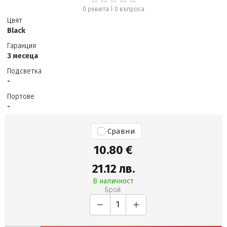
0 ревюта
|
0
въпроса
Цвят
Black
Гаранция
3 месеца
Подсветка
-
Портове
-
Сравни
10.80 €
21.12 лв.
В наличност
Брой: