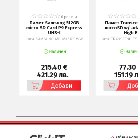
а
0 ревюта
GB
Памет Samsung 512GB
Памет Transc
ce,
micro SD Card P9 Express
microSD w/ ada
UHS-I
High E
A-EU
Кат.# SAMSUNG-MB-MK512T-WW
Кат.# TRANSCEND-T
Наличен
Налич
215.40 €
77.30
421.29 лв.
151.19 л
Добави
До
Общи усл