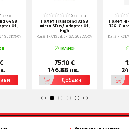
0 ревюта
0 ревюта
end 64GB
Памет Transcend 32GB
Памет HI
pter U1,
micro SD w/ adapter U1,
32G, Clas
High
S64GUSD350V
Кат.# TRANSCEND-TS32GUSD350V
Кат.# HIKSEM
ен
Наличен
 €
75.10 €
1
в.
146.88 лв.
24
бави
Добави
овия
Рекламация и връщане