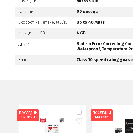
Памет, тип:
micro SDHC
Гаранция:
99 месеца
Скорост на четене, MB/s:
Up to 40 MB/s
Капацитет, GB:
4 GB
Други:
Built-in Error Correcting Co
Waterproof, Temperature Pro
Клас:
Class 10 speed rating guara
ПОСЛЕДНИ
ПОСЛЕДНИ
БРОЙКИ
БРОЙКИ