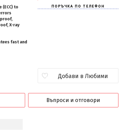
e (ECC) to
errors
rproof,
oof, X-ray
ntees fast and
Добави в Любими
Въпроси и отговори