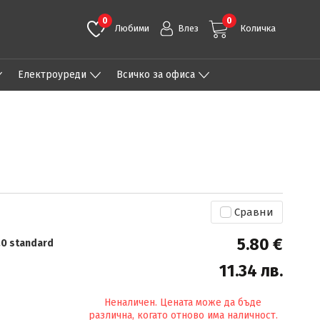
0
0
Любими
Влез
Количка
Eлектроуреди
Всичко за офиса
Сравни
5.80 €
3.0 standard
11.34 лв.
Неналичен. Цената може да бъде
различна, когато отново има наличност.