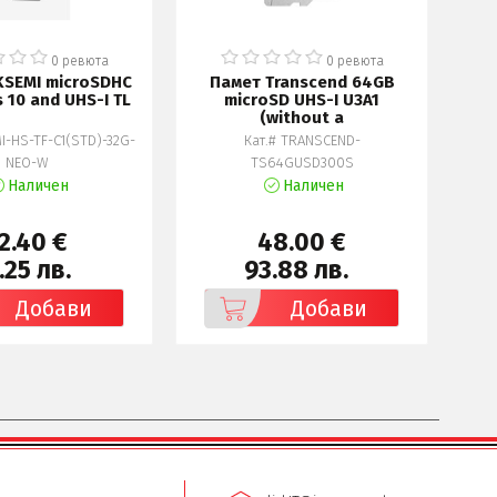
0 ревюта
0 ревюта
KSEMI microSDHC
Памет Transcend 64GB
s 10 and UHS-I TL
microSD UHS-I U3A1
mi
(without a
I-HS-TF-C1(STD)-32G-
Кат.# TRANSCEND-
Кат
NEO-W
TS64GUSD300S
Наличен
Наличен
2.40 €
48.00 €
.25 лв.
93.88 лв.
Добави
Добави