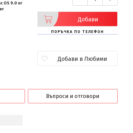
c OS 9.0 or
ter
Добави
Добави в Любими
Въпроси и отговори