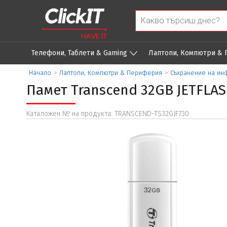
Телефони, Таблети & Gaming
Лаптопи, Компютри &
Начало
>
Лаптопи, Компютри & Периферия
>
Съхранение на и
Памет Transcend 32GB JETFLASH
Каталожен № на продукта: TRANSCEND-TS32GJF730