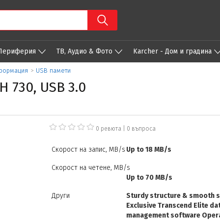
 Периферия
ТВ, Аудио & Фото
Karcher - Дом и градина
нформация
>
USB памети
 730, USB 3.0
0 ревюта
|
0
въпроса
Скорост на запис, MB/s
Up to 18 MB/s
Скорост на четене, MB/s
Up to 70 MB/s
Други
Sturdy structure & smooth s
Exclusive Transcend Elite da
management software Opera