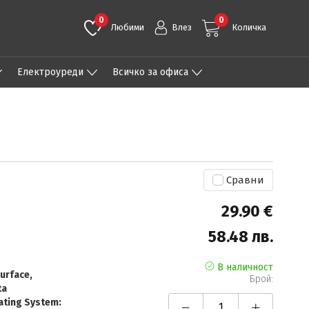
0
0
Любими
Влез
Количка
Eлектроуреди
Всичко за офиса
Сравни
29.90 €
58.48 лв.
В наличност
urface,
Брой:
ta
ting System: