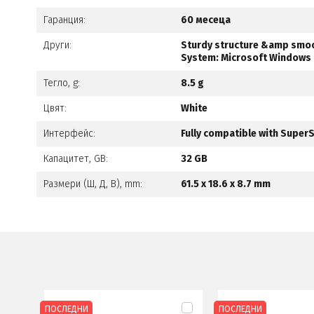
Гаранция:
60 месеца
Други:
Sturdy structure &amp smoo
System: Microsoft Windows 7,
Тегло, g:
8.5 g
Цвят:
White
Интерфейс:
Fully compatible with Super
Капацитет, GB:
32 GB
Размери (Ш, Д, В), mm:
61.5 x 18.6 x 8.7 mm
ПОСЛЕДНИ
ПОСЛЕДНИ