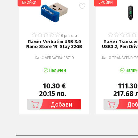
БРОЙКИ
БРОЙКИ
а
0 ревюта
0
Памет Verbatim USB 3.0
Памет Transce
pe-
Nano Store 'N' Stay 32GB
USB3.2, Pen Driv
S5D
Кат.# VERBATIM-98710
Кат.# TRANSCEND-T
Наличен
Налич
10.30 €
111.30
20.15 лв.
217.68 
Добави
До