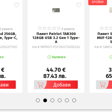
БРОЙКИ
0 ревюта
0 ревюта
nd 256GB,
Памет Patriot TAB300
Памет 
e, Type-C,
128GB USB 3.2 Gen 1 Type-
MUF-128
A
S
S256GJF790C
Кат.# PATRIOT-PSF128GT300DS3U
Кат.# SAMS
ен
Наличен
 €
44.70 €
3
лв.
87.43 лв.
65
бави
Добави