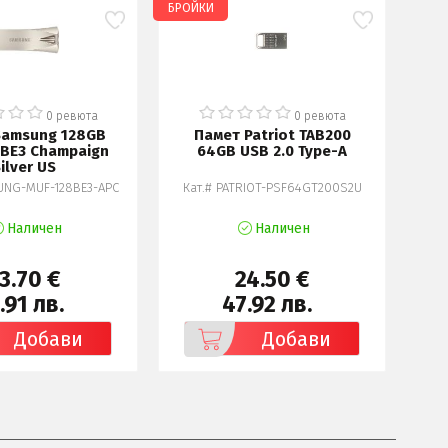
БРОЙКИ
БРОЙ
0 ревюта
0 ревюта
Samsung 128GB
Памет Patriot TAB200
П
BE3 Champaign
64GB USB 2.0 Type-A
ilver US
UNG-MUF-128BE3-APC
Кат.# PATRIOT-PSF64GT200S2U
Ка
Наличен
Наличен
3.70 €
24.50 €
.91 лв.
47.92 лв.
Добави
Добави