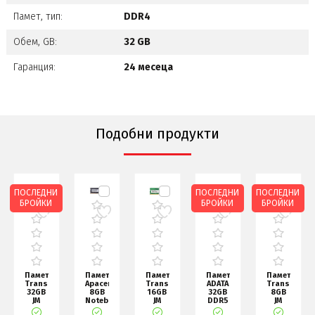
Памет, тип:
DDR4
Обем, GB:
32 GB
Гаранция:
24 месеца
Подобни продукти
ПОСЛЕДНИ
ПОСЛЕДНИ
ПОСЛЕДНИ
БРОЙКИ
БРОЙКИ
БРОЙКИ
Памет
Памет
Памет
Памет
Памет
nd
Transcend
Apacer
Transcend
ADATA
Transcend
32GB
8GB
16GB
32GB
8GB
JM
Notebook
JM
DDR5
JM
DDR5
Memory
DDR4
5600
DDR5