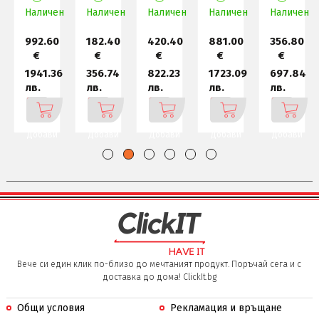
4800
-
2666Mhz
MHz
5600
н
Наличен
SO-
Наличен
DDR4
Наличен
SO-
Наличен
U-
Наличен
U-
DIMM
SODIMM
DIMM
DIMM
DIMM
2Rx8
32
1Rx8
1Rx16
2Gx
1Gx1
992.60
182.40
420.40
881.00
356.80
€
€
€
€
€
9
1941.36
356.74
822.23
1723.09
697.84
лв.
лв.
лв.
лв.
лв.
Добави
Добави
Добави
Добави
Добави
Вече си един клик по-близо до мечтаният продукт. Поръчай сега и с
доставка до дома! ClickIt.bg
Общи условия
Рекламация и връщане