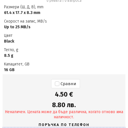
0 ревюта
|
0
въпроса
Размери (Ш, Д, В), mm
61.4 x 17.7 x 8.3 mm
Скорост на запис, MB/s
Up to 25 MB/s
Цвят
Black
Тегло, g
8.5 g
Капацитет, GB
16 GB
Сравни
4.50 €
8.80 лв.
Неналичен. Цената може да бъде различна, когато отново има
наличност.