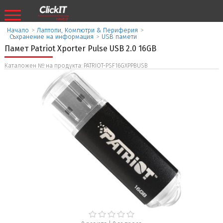
Начало
>
Лаптопи, Компютри & Периферия
>
Съхранение на информация
>
USB памети
Памет Patriot Xporter Pulse USB 2.0 16GB
Каталожен № на продукта: PATRIOT-PSF16GXPPBUSB