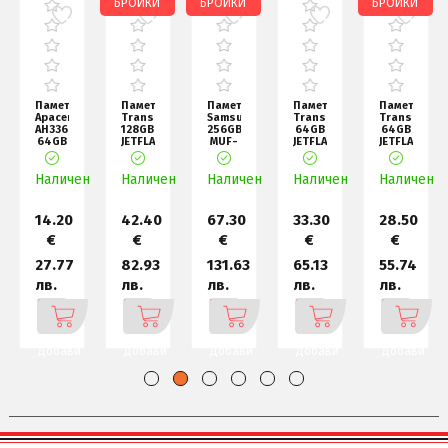
БРОЙКИ
БРОЙКИ
БРОЙКИ
Памет
Памет
Памет
Памет
Памет
nd
Apacer
Transcend
Samsung
Transcend
Transcend
AH336
128GB
256GB
64GB
64GB
64GB
JETFLASH
MUF-
JETFLASH
JETFLASH
Black
760,
256BE3
730,
790,
-
USB
Champaign
USB
USB
н
USB2.0
Наличен
Наличен
3.0
Наличен
Silver
Наличен
3.0
Наличен
3.1,
Flash
(Red)
US
white
Drive
14.20
42.40
67.30
33.30
28.50
€
€
€
€
€
27.77
82.93
131.63
65.13
55.74
лв.
лв.
лв.
лв.
лв.
Добави
Добави
Добави
Добави
Добави