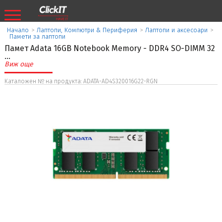
Начало
>
Лаптопи, Компютри & Периферия
>
Лаптопи и аксесоари
>
Памети за лаптопи
Памет Adata 16GB Notebook Memory - DDR4 SO-DIMM 32
...
Виж още
Каталожен № на продукта: ADATA-AD4S320016G22-RGN