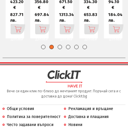
0
423.20
356.80
671.50
334.30
94.10
€
€
€
€
€
6
827.71
697.84
1313.34
653.83
184.04
лв.
лв.
лв.
лв.
лв.
Добави
Добави
Добави
Добави
Добави
Вече си един клик по-близо до мечтаният продукт. Поръчай сега и с
доставка до дома! ClickIt.bg
Общи условия
Рекламация и връщане
Политика за поверителност
Доставка и плащания
Често задавани въпроси
Новини