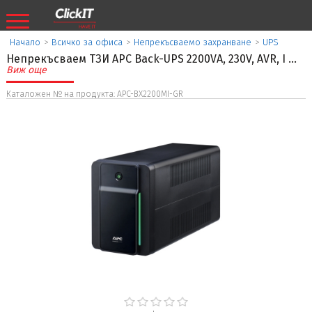
Начало
>
Всичко за офиса
>
Непрекъсваемо захранване
>
UPS
Непрекъсваем ТЗИ APC Back-UPS 2200VA, 230V, AVR, I
...
Виж още
Каталожен № на продукта: APC-BX2200MI-GR