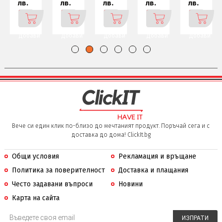
лв.
лв.
лв.
лв.
лв.
Добави
Добави
Добави
Добави
Добави
Вече си един клик по-близо до мечтаният продукт. Поръчай сега и с
доставка до дома! ClickIt.bg
Общи условия
Рекламация и връщане
Политика за поверителност
Доставка и плащания
Често задавани въпроси
Новини
Карта на сайта