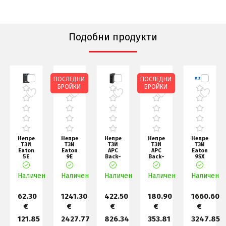
Подобни продукти
ПОСЛЕДНИ
ПОСЛЕДНИ
БРОЙКИ
БРОЙКИ
сваем
Непрекъсваем
Непрекъсваем
Непрекъсваем
Непрекъсваем
Непрекъсва
ТЗИ
ТЗИ
ТЗИ
ТЗИ
ТЗИ
Eaton
Eaton
APC
APC
Eaton
5E
9E
Back-
Back-
9SX
550
3000i
UPS
UPS
2000i
IEC G2
Rack2U
RS
CS
Rack2U
н
Наличен
Наличен
Наличен
Pro
650VA,
Наличен
Наличен
1500VA
USB
230V
or ser
+
62.30
1241.30
422.50
180.90
1660.60
€
€
€
€
€
121.85
2427.77
826.34
353.81
3247.85