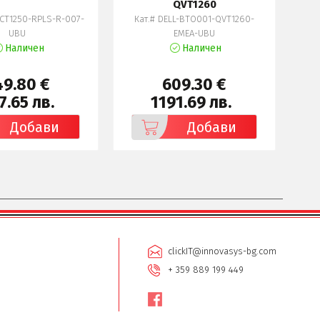
QVT1260
ECT1250-RPLS-R-007-
Кат.# DELL-BTO001-QVT1260-
Кат
UBU
EMEA-UBU
Наличен
Наличен
49.80 €
609.30 €
7.65 лв.
1191.69 лв.
Добави
Добави
clickIT@innovasys-bg.com
+ 359 889 199 449