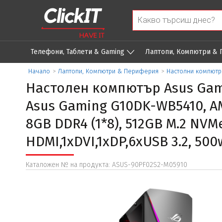
Телефони, Таблети & Gaming
Лаптопи, Компютри &
Начало
>
Лаптопи, Компютри & Периферия
>
Настолни компютр
Настолен компютър Asus Gam
Asus Gaming G10DK-WB5410, AMD
8GB DDR4 (1*8), 512GB M.2 NVMe
HDMI,1xDVI,1xDP,6xUSB 3.2, 500
Каталожен № на продукта: ASUS-90PF02S2-M05910