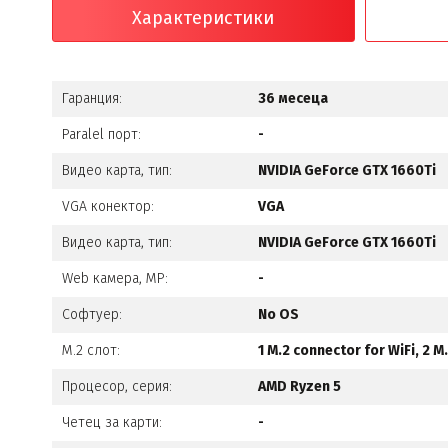
Характеристики
Гаранция:
36 месеца
Paralel порт:
-
Видео карта, тип:
NVIDIA GeForce GTX 1660Ti
VGA конектор:
VGA
Видео карта, тип:
NVIDIA GeForce GTX 1660Ti
Web камера, MP:
-
Софтуер:
No OS
M.2 слот:
1 M.2 connector for WiFi, 2 
Процесор, серия:
AMD Ryzen 5
Четец за карти:
-