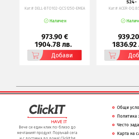
S24-
0-
Кат.# DELL-BTO102-QCS1250-EMEA
Кат.# ACER-DQ.B
Наличен
Налич
973.90 €
939.20
1904.78 лв.
1836.92 
Добави
До
Общи усл
Политика 
Често зад
Вече си един клик по-близо до
мечтаният продукт. Поръчай сега
Карта на с
и с доставка до дома! ClickIt.bg