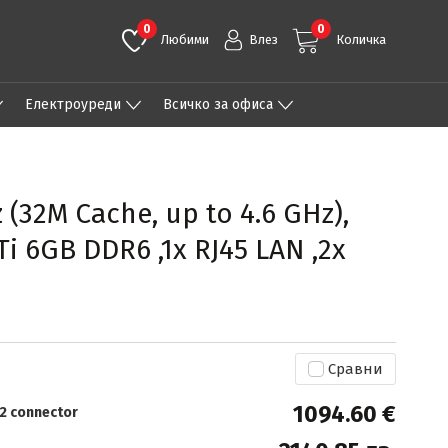
0
0
Любими
Влез
Количка
Eлектроуреди
Всичко за офиса
(32M Cache, up to 4.6 GHz),
i 6GB DDR6 ,1x RJ45 LAN ,2x
Сравни
1094.60 €
.2 connector