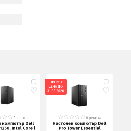
ПРОМО
ЦЕНА ДО
31.08.2026
0 ревюта
0 ревюта
 компютър Dell
Настолен компютър Dell
Ра
250, Intel Core i
Pro Tower Essential
Ma