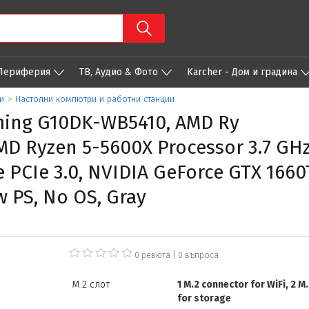
 Периферия
ТВ, Аудио & Фото
Karcher - Дом и градина
и
>
Настолни компютри и работни станции
ing G10DK-WB5410, AMD Ry
 Ryzen 5-5600X Processor 3.7 GHz 
 PCIe 3.0, NVIDIA GeForce GTX 1660T
w PS, No OS, Gray
0 ревюта
|
0
въпроса
M.2 слот
1 M.2 connector for WiFi, 2 M
for storage