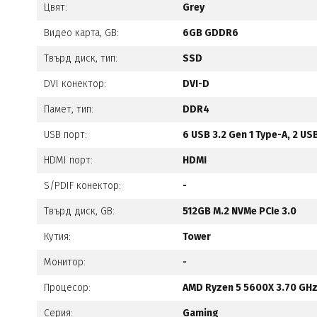
Цвят:
Grey
Видео карта, GB:
6GB GDDR6
Твърд диск, тип:
SSD
DVI конектор:
DVI-D
Памет, тип:
DDR4
USB порт:
6 USB 3.2 Gen 1 Type-A, 2 US
HDMI порт:
HDMI
S/PDIF конектор:
-
Твърд диск, GB:
512GB M.2 NVMe PCIe 3.0
Кутия:
Tower
Монитор:
-
Процесор:
AMD Ryzen 5 5600X 3.70 GHz
Серия:
Gaming