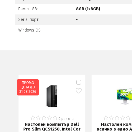
Памет, GB:
8GB (1x8GB)
Serial порт:
-
Windows OS:
-
ПРОМО
ЦЕНА ДО
31.08.2026
а
0 ревюта
ell
Настолен компютър Dell
Настолен ком
Inte
Pro Slim QCS1250, Intel Cor
всичко в едно A