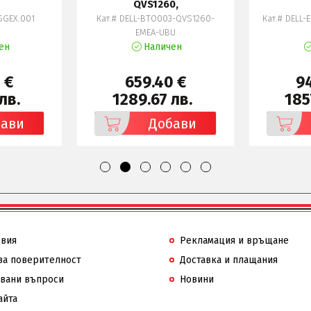
QVS1260,
SGEX.001
Кат.# DELL-BTO003-QVS1260-
Кат.# DELL-
EMEA-UBU
ен
Наличен
 €
659.40 €
9
лв.
1289.67 лв.
185
бави
Добави
овия
Рекламация и връщане
за поверителност
Доставка и плащания
авани въпроси
Новини
айта