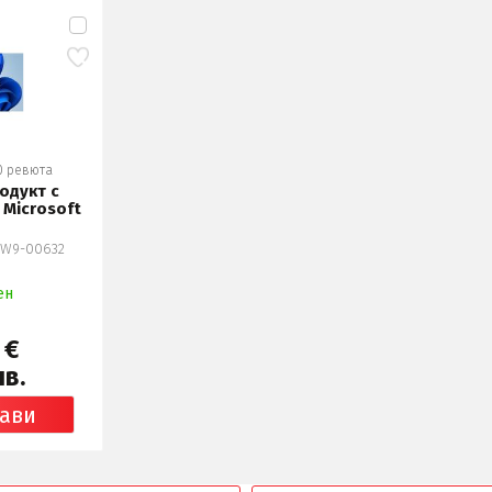
0 ревюта
одукт с
 Microsoft
KW9-00632
ен
 €
лв.
ави