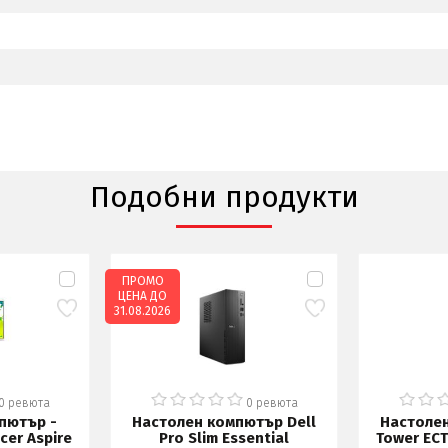
Подобни продукти
ПРОМО
ЦЕНА ДО
31.08.2026
0 ревюта
0 ревюта
пютър -
Настолен компютър Dell
Настолен
cer Aspire
Pro Slim Essential
Tower ECT1