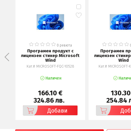
0 ревюта
Програмен продукт с
Програмен пр
лицензен стикер Microsoft
лицензен стикер
Wind
Wind
Кат.# MICROSOFT-FQC-10528
Кат.# MICROSOFT-
Наличен
Налич
166.10 €
130.30
324.86 лв.
254.84 
Добави
Доб