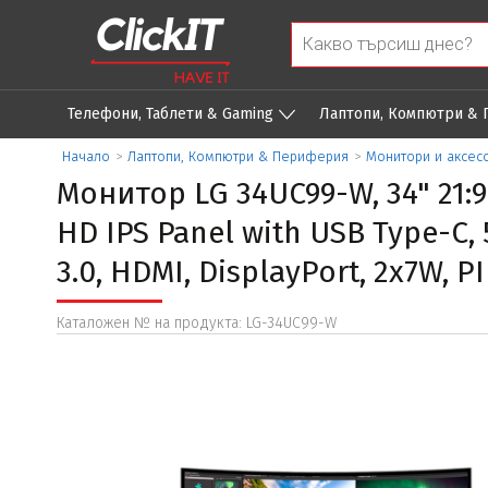
Телефони, Таблети & Gaming
Лаптопи, Компютри &
Начало
>
Лаптопи, Компютри & Периферия
>
Монитори и аксес
Монитор LG 34UC99-W, 34" 21:9
HD IPS Panel with USB Type-C,
3.0, HDMI, DisplayPort, 2x7W, PIP
Каталожен № на продукта: LG-34UC99-W