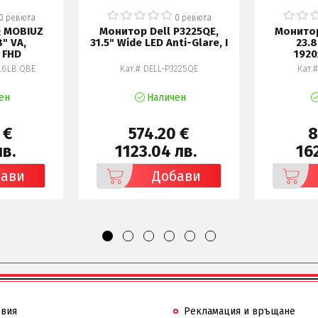
0 ревюта
0 ревюта
 MOBIUZ
Монитор Dell P3225QE,
Монитор
" VA,
31.5" Wide LED Anti-Glare, I
23.8
 FHD
192
L6LB.QBE
Кат.# DELL-P3225QE
Кат.
ен
Наличен
 €
574.20 €
8
лв.
1123.04 лв.
162
бави
Добави
овия
Рекламация и връщане