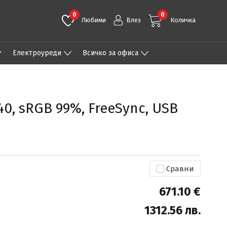
0
0
Любими
Влез
Количка
Eлектроуреди
Всичко за офиса
40, sRGB 99%, FreeSync, USB
Сравни
671.10 €
1312.56 лв.