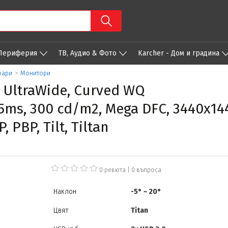
 Периферия
ТВ, Аудио & Фото
Karcher - Дом и градина
оари
>
Монитори
 UltraWide, Curved WQ
 5ms, 300 cd/m2, Mega DFC, 3440x14
, PBP, Tilt, Tiltan
0 ревюта
|
0
въпроса
Наклон
-5° ~ 20°
Цвят
Titan