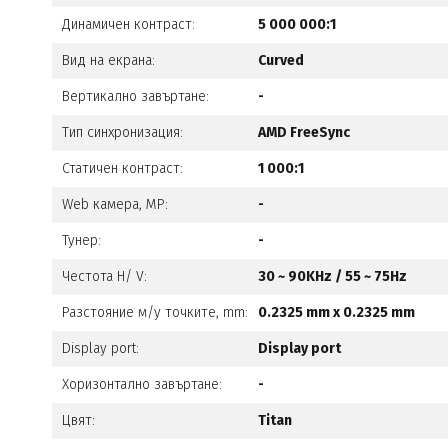
Динамичен контраст:
5 000 000:1
Вид на екрана:
Curved
Вертикално завъртане:
-
Тип синхронизация:
AMD FreeSync
Статичен контраст:
1 000:1
Web камера, MP:
-
Тунер:
-
Честота H/ V:
30 ~ 90KHz / 55 ~ 75Hz
Разстояние м/у точките, mm:
0.2325 mm x 0.2325 mm
Display port:
Display port
Хоризонтално завъртане:
-
Цвят:
Titan