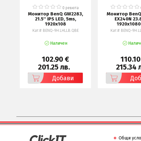
0 ревюта
Монитор BenQ GW2283,
Монитор BenQ
21.5'' IPS LED, 5ms,
EX240N 23.8
1920x108
1920x1080
Кат.# BENQ-9H.LHLLB.QBE
Кат.# BENQ-9H.L
Наличен
Налич
102.90 €
110.10
201.25 лв.
215.34 
Добави
До
Общи усл