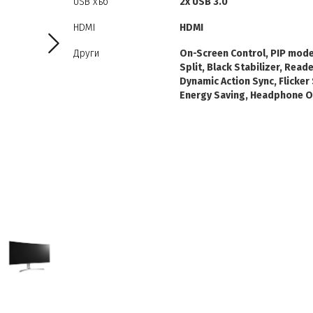
USB хъб
2x USB 3.0
HDMI
HDMI
Други
On-Screen Control, PIP mode
Split, Black Stabilizer, Read
Dynamic Action Sync, Flicker
Energy Saving, Headphone O