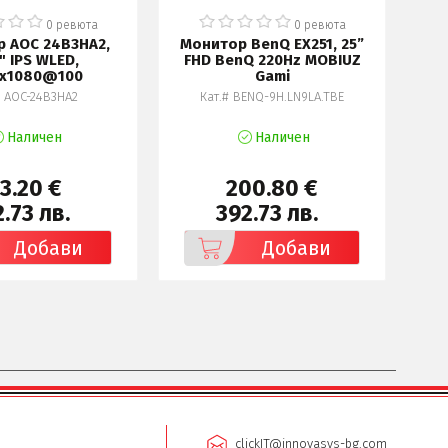
0 ревюта
0 ревюта
 AOC 24B3HA2,
Монитор BenQ EX251, 25”
М
" IPS WLED,
FHD BenQ 220Hz MOBIUZ
Ult
0x1080@100
Gami
# AOC-24B3HA2
Кат.# BENQ-9H.LN9LA.TBE
Наличен
Наличен
3.20 €
200.80 €
.73 лв.
392.73 лв.
Добави
Добави
clickIT@innovasys-bg.com