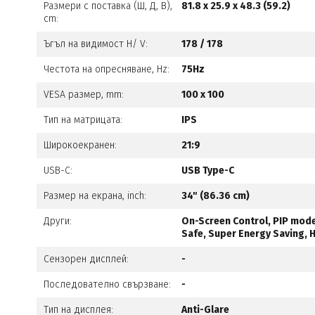
Размери с поставка (Ш, Д, В),
81.8 x 25.9 x 48.3 (59.2)
cm:
Ъгъл на видимост H/ V:
178 / 178
Честота на опресняване, Hz:
75Hz
VESA размер, mm:
100 x 100
Тип на матрицата:
IPS
Широкоекранен:
21:9
USB-C:
USB Type-C
Размер на екрана, inch:
34" (86.36 cm)
Други:
On-Screen Control, PIP mode 
Safe, Super Energy Saving,
Сензорен дисплей:
-
Последователно свързване:
-
Тип на дисплея:
Anti-Glare