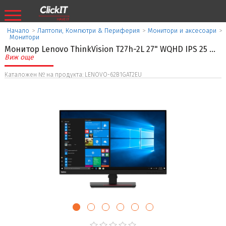
Начало
>
Лаптопи, Компютри & Периферия
>
Монитори и аксесоари
>
Монитори
Монитор Lenovo ThinkVision T27h-2L 27" WQHD IPS 25
...
Виж още
Каталожен № на продукта: LENOVO-62B1GAT2EU