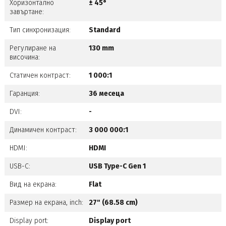
Хоризонтално
± 45°
завъртане:
Тип синхронизация:
Standard
Регулиране на
130 mm
височина:
Статичен контраст:
1 000:1
Гаранция:
36 месеца
DVI:
-
Динамичен контраст:
3 000 000:1
HDMI:
HDMI
USB-C:
USB Type-C Gen 1
Вид на екрана:
Flat
Размер на екрана, inch:
27" (68.58 cm)
Display port:
Display port