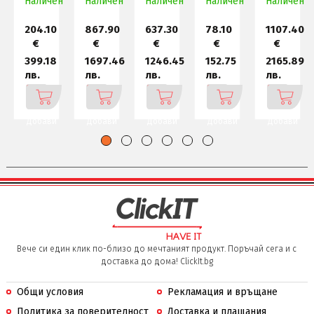
Наличен
Наличен
Наличен
Наличен
Наличен
VA 2
V
0.03
204.10
867.90
637.30
78.10
1107.40
€
€
€
€
€
399.18
1697.46
1246.45
152.75
2165.89
лв.
лв.
лв.
лв.
лв.
Добави
Добави
Добави
Добави
Добави
Вече си един клик по-близо до мечтаният продукт. Поръчай сега и с
доставка до дома! ClickIt.bg
Общи условия
Рекламация и връщане
Политика за поверителност
Доставка и плащания