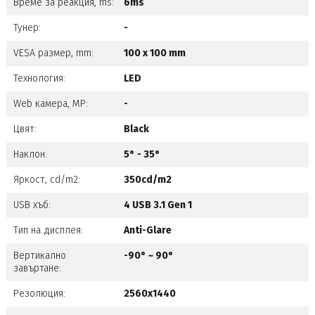
Време за реакция, ms:
6ms
Тунер:
-
VESA размер, mm:
100 x 100 mm
Технология:
LED
Web камера, MP:
-
Цвят:
Black
Наклон:
5° - 35°
Яркост, cd/m2:
350cd/m2
USB хъб:
4 USB 3.1 Gen 1
Тип на дисплея:
Anti-Glare
Вертикално
-90° ~ 90°
завъртане:
Резолюция:
2560x1440