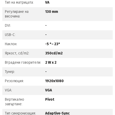
Тип на матрицата:
VA
Регулиране на
130 mm
височина:
DVI:
-
USB-C:
-
Наклон:
-5 °~ 23°
Яркост, cd/m2:
350cd/m2
Вградени говорители:
2 W x 2
Тунер:
-
Резолюция:
1920x1080
VGA:
VGA
Вертикално
Pivot
завъртане:
Тип синхронизация:
Adaptive-Sync