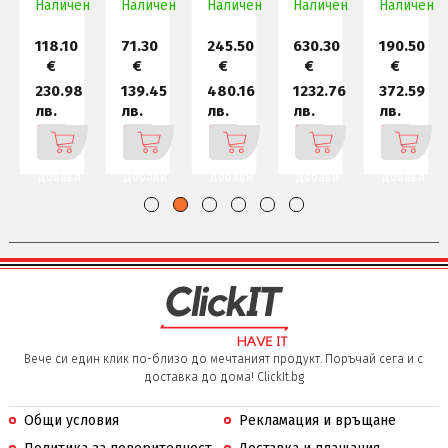
н
1920x1080@120Hz
Наличен
1920x108
Наличен
Наличен
Flat
Наличен
G8 5K
2560x1440
Наличен
Screen,
IPS
118.10
71.30
245.50
630.30
190.50
€
€
€
€
€
230.98
139.45
480.16
1232.76
372.59
лв.
лв.
лв.
лв.
лв.
Добави
Добави
Добави
Добави
Добави
Вече си един клик по-близо до мечтаният продукт. Поръчай сега и с
доставка до дома! ClickIt.bg
Общи условия
Рекламация и връщане