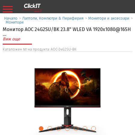
Начало
>
Лаптопи, Компютри & Периферия
>
Монитори и аксесоари
>
Монитори
Монитор AOC 24G2SU/BK 23.8" WLED VA 1920x1080@165H
...
Виж още
Каталожен № на продукта: AOC-24G2SU-BK