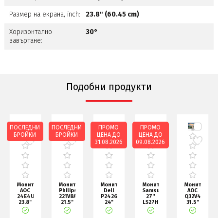
Размер на екрана, inch:
23.8" (60.45 cm)
Хоризонтално
30°
завъртане:
Подобни продукти
ПОСЛЕДНИ
ПОСЛЕДНИ
ПРОМО
ПРОМО
БРОЙКИ
БРОЙКИ
ЦЕНА ДО
ЦЕНА ДО
31.08.2026
09.08.2026
Монитор
Монитор
Монитор
Монитор
Монитор
AOC
Philips
Dell
Samsung
AOC
24E4U,
221V8A/00,
P2426HE,
27''
Q32V4,
23.8"
21.5"
24"
LS27HG806SU
31.5"
IPS
VA
FULL
Odyssey
IPS
WLED,
WLED,
HD
IPS
WLED,