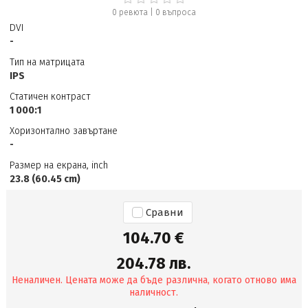
0 ревюта
|
0
въпроса
DVI
-
Тип на матрицата
IPS
Статичен контраст
1 000:1
Хоризонтално завъртане
-
Размер на екрана, inch
23.8 (60.45 cm)
Сравни
104.70 €
204.78 лв.
Неналичен. Цената може да бъде различна, когато отново има
наличност.