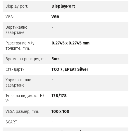
Display port:
DisplayPort
VGA:
VGA
Вертикално
-
завъртане:
Разстояние м/у
0.2745 x 0.2745 mm
точките, mm:
Време за реакция, ms:
5ms
Стандарти:
TCO 7, EPEAT Silver
Хоризонтално
-
завъртане:
Ъгъл на видимост H/
178/178
V:
VESA размер, mm:
100 x 100
SCART:
-