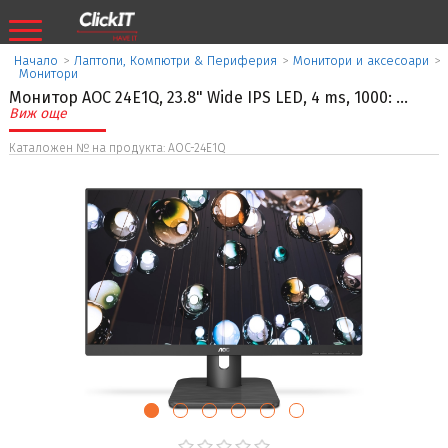
Начало
>
Лаптопи, Компютри & Периферия
>
Монитори и аксесоари
>
Монитори
Монитор AOC 24E1Q, 23.8" Wide IPS LED, 4 ms, 1000:
...
Виж още
Каталожен № на продукта: AOC-24E1Q