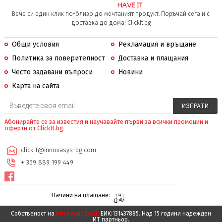
Вече си един клик по-близо до мечтаният продукт. Поръчай сега и с
доставка до дома! ClickIt.bg
Общи условия
Рекламация и връщане
Политика за поверителност
Доставка и плащания
Често задавани въпроси
Новини
Карта на сайта
Абонирайте се за известия и научавайте първи за всички промоции и
оферти от ClickIt.bg
clickIT@innovasys-bg.com
+ 359 889 199 449
Начини на плащане:
Собственост на
Иновасис ООД:
ЕИК:131437885. Над 15 години надежден
ИТ партньор.