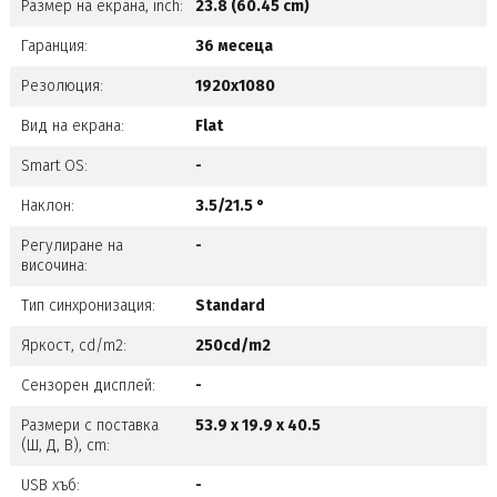
Размер на екрана, inch:
23.8 (60.45 cm)
Гаранция:
36 месеца
Резолюция:
1920x1080
Вид на екрана:
Flat
Smart OS:
-
Наклон:
3.5/21.5 °
Регулиране на
-
височина:
Тип синхронизация:
Standard
Яркост, cd/m2:
250cd/m2
Сензорен дисплей:
-
Размери с поставка
53.9 x 19.9 x 40.5
(Ш, Д, В), cm:
USB хъб:
-