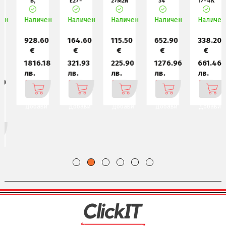
B,
E27-
27M2N3200S,
34"
17-4K
UltraGear
40
27"
Curved
Portable
26.5"
27"
Fast
Conferencing
Touchscree
н
Наличен
OLED,
Наличен
IPS,
Наличен
IPS
Наличен
Mon
Наличен
Mo
0.03
WLED,
WLE
1
928.60
164.60
115.50
652.90
338.20
€
€
€
€
€
1816.18
321.93
225.90
1276.96
661.46
лв.
лв.
лв.
лв.
лв.
Добави
Добави
Добави
Добави
Добави