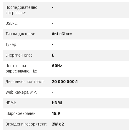
Последователно
-
свързване:
USB-C:
-
Тип на дисплея:
Anti-Glare
Тунер:
-
Енергиен клас:
Е
Честота на
60Hz
опресняване, Hz:
Динамичен контраст:
20 000 000:1
Web камера, MP:
-
HDMI:
HDMI
Широкоекранен:
16:9
Вградени говорители:
2W x 2