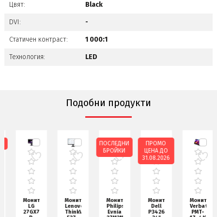
Цвят:
Black
DVI:
-
Статичен контраст:
1 000:1
Технология:
LED
Подобни продукти
ПОСЛЕДНИ
ПРОМО
БРОЙКИ
ЦЕНА ДО
31.08.2026
Монитор
Монитор
Монитор
Монитор
Монитор
LG
Lenovo
Philips
Dell
Verbatim
00,
27GX790A-
ThinkVision
Evnia
P3426WEB,
PMT-