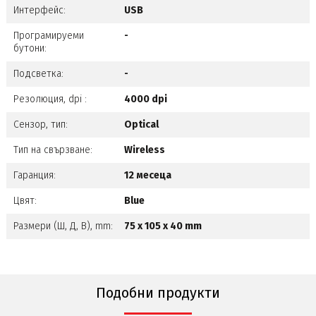
Интерфейс:
USB
Програмируеми
-
бутони:
Подсветка:
-
Резолюция, dpi :
4000 dpi
Сензор, тип:
Optical
Тип на свързване:
Wireless
Гаранция:
12 месеца
Цвят:
Blue
Размери (Ш, Д, В), mm:
75 x 105 x 40 mm
Подобни продукти