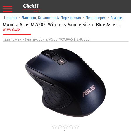
Начало
>
Лаптопи, Компютри & Периферия
>
Периферия
>
Мишки
Мишка Asus MW202, Wireless Mouse Silent Blue Asus
...
Виж още
Каталожен № на продукта: ASUS-90XB066N-BMU000