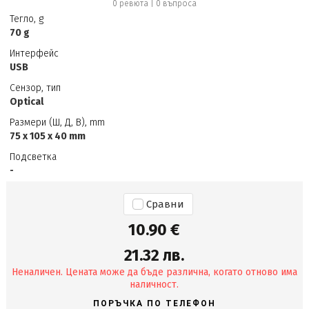
0 ревюта
|
0
въпроса
Тегло, g
70 g
Интерфейс
USB
Сензор, тип
Optical
Размери (Ш, Д, В), mm
75 x 105 x 40 mm
Подсветка
-
Сравни
10.90 €
21.32 лв.
Неналичен. Цената може да бъде различна, когато отново има
наличност.