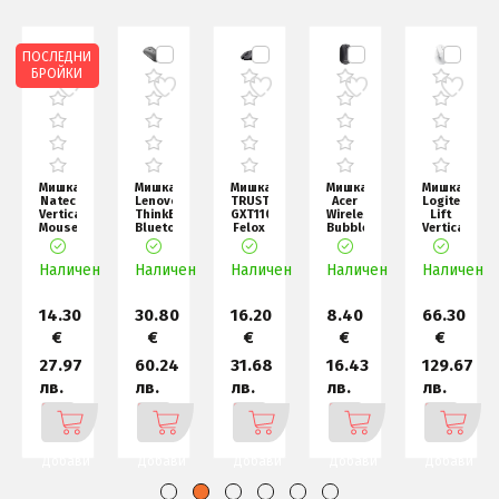
ПОСЛЕДНИ
БРОЙКИ
Мишка
Мишка
Мишка
Мишка
Мишка
Natec
Lenovo
TRUST
Acer
Logitech
Vertical
ThinkBook
GXT110
Wireless
Lift
Mouse
Bluetooth
Felox
Bubble
Vertical
Crake
Silent
Wireless
Mouse,
Ergonomic
2
Mouse
Mouse
AMR100,
Mouse
н
Wireless,
Наличен
Наличен
Наличен
Black
Наличен
Black,
Наличен
- OFF
2400D
14.30
30.80
16.20
8.40
66.30
€
€
€
€
€
27.97
60.24
31.68
16.43
129.67
лв.
лв.
лв.
лв.
лв.
Добави
Добави
Добави
Добави
Добави