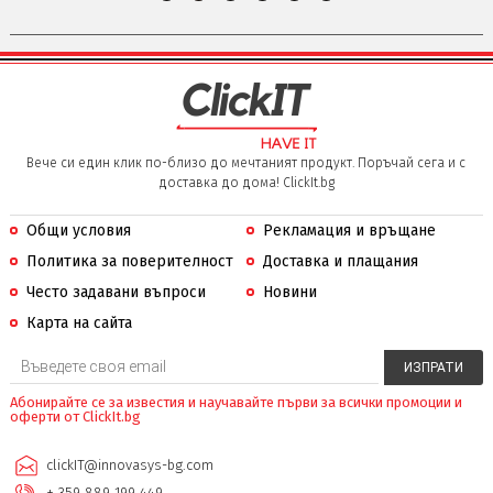
Вече си един клик по-близо до мечтаният продукт. Поръчай сега и с
доставка до дома! ClickIt.bg
Общи условия
Рекламация и връщане
Политика за поверителност
Доставка и плащания
Често задавани въпроси
Новини
Карта на сайта
Абонирайте се за известия и научавайте първи за всички промоции и
оферти от ClickIt.bg
clickIT@innovasys-bg.com
+ 359 889 199 449