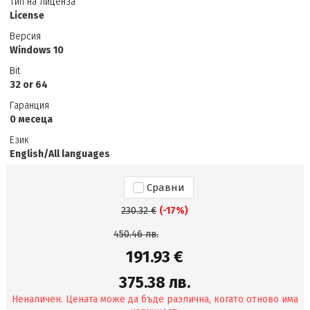
Тип на лиценза
License
Версия
Windows 10
Bit
32 or 64
Гаранция
0 месеца
Език
English/All languages
Сравни
230.32 €
(-17%)
450.46 лв.
191.93 €
375.38 лв.
Неналичен. Цената може да бъде различна, когато отново има