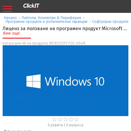
Начало
>
Лаптопи, Компютри & Периферия
>
Програмни продукти и допълнителни гаранции
>
Софтуерни продукти
Лиценз за ползване на програмен продукт Microsoft
...
Виж още
Каталожен № на продукта: MICROSOFT-FQC-09478
0 ревюта
|
0
въпроса