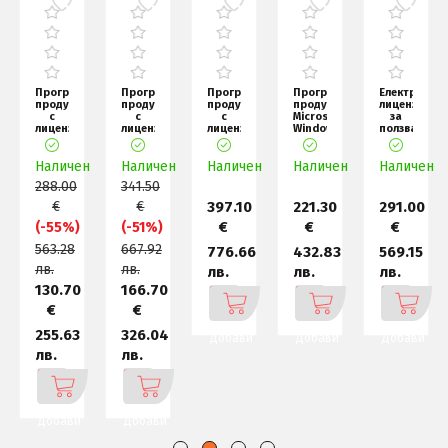
нен
Програмен
Програмен
Програмен
Програмен
Електронен
продукт
продукт
продукт
продукт
лиценз
с
с
с
Microsoft
за
лицензен
лицензен
лицензен
Windows
ползване
стикер
стикер
стикер
Pro 11
на
ен
Microsoft
Microsoft
Microsoft
64-
програмен
н
Наличен
Wind
Наличен
Wind
Наличен
Wind
Наличен
bit
продукт
Наличен
288.00
341.50
€
€
397.10
221.30
291.00
€
€
€
(-55%)
(-51%)
563.28
667.92
776.66
432.83
569.15
лв.
лв.
лв.
лв.
лв.
130.70
166.70
€
€
255.63
326.04
Добави
Добави
Добави
лв.
лв.
Добави
Добави