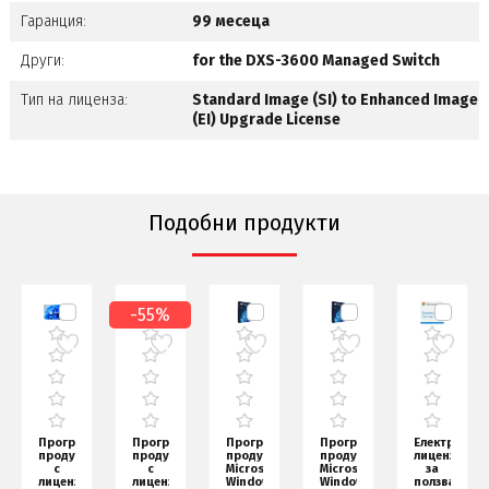
Гаранция:
99 месеца
Други:
for the DXS-3600 Managed Switch
Тип на лиценза:
Standard Image (SI) to Enhanced Image
(EI) Upgrade License
Подобни продукти
-55%
ен
Програмен
Програмен
Програмен
Програмен
Електронен
продукт
продукт
продукт
продукт
лиценз
с
с
Microsoft
Microsoft
за
лицензен
лицензен
Windows
Windows
ползване