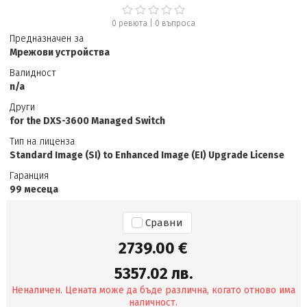
0 ревюта
|
0
въпроса
Предназначен за
Мрежови устройства
Валидност
n/a
Други
for the DXS-3600 Managed Switch
Тип на лиценза
Standard Image (SI) to Enhanced Image (EI) Upgrade License
Гаранция
99 месеца
Сравни
2739.00 €
5357.02 лв.
Неналичен. Цената може да бъде различна, когато отново има
наличност.