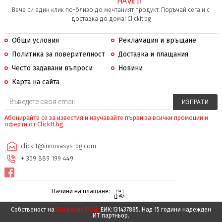
Вече си един клик по-близо до мечтаният продукт. Поръчай сега и с
доставка до дома! ClickIt.bg
Общи условия
Рекламация и връщане
Политика за поверителност
Доставка и плащания
Често задавани въпроси
Новини
Карта на сайта
Абонирайте се за известия и научавайте първи за всички промоции и
оферти от ClickIt.bg
clickIT@innovasys-bg.com
+ 359 889 199 449
Начини на плащане:
Собственост на
Иновасис ООД:
ЕИК:131437885. Над 15 години надежден
ИТ партньор.