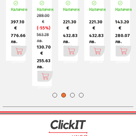
стикер
стикер
Pro 11
Pro 11
на
t
Microsoft
Microsoft
64-
64-
програмен
н
Наличен
Wind
Наличен
Wind
Наличен
bit
Наличен
bit
продукт
Наличен
288.00
397.10
€
221.30
221.30
143.20
€
€
€
€
(-55%)
563.28
776.66
432.83
432.83
280.07
лв.
лв.
лв.
лв.
лв.
130.70
€
255.63
Добави
Добави
Добави
Добави
лв.
Добави