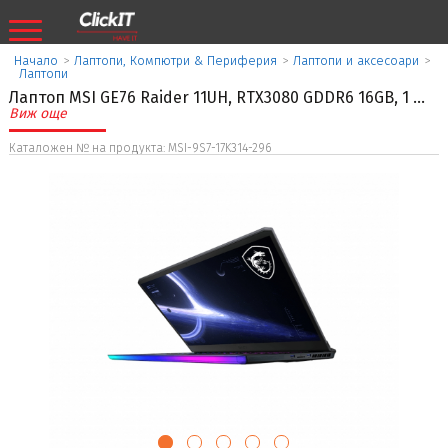
Начало
>
Лаптопи, Компютри & Периферия
>
Лаптопи и аксесоари
>
Лаптопи
Лаптоп MSI GE76 Raider 11UH, RTX3080 GDDR6 16GB, 1
...
Виж още
Каталожен № на продукта: MSI-9S7-17K314-296