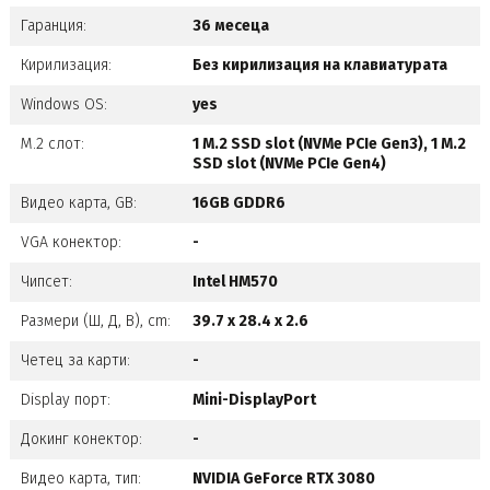
Гаранция:
36 месеца
Кирилизация:
Без кирилизация на клавиатурата
Windows OS:
yes
M.2 слот:
1 M.2 SSD slot (NVMe PCIe Gen3), 1 M.2
SSD slot (NVMe PCIe Gen4)
Видео карта, GB:
16GB GDDR6
VGA конектор:
-
Чипсет:
Intel HM570
Размери (Ш, Д, В), cm:
39.7 x 28.4 x 2.6
Четец за карти:
-
Display порт:
Mini-DisplayPort
Докинг конектор:
-
Видео карта, тип:
NVIDIA GeForce RTX 3080