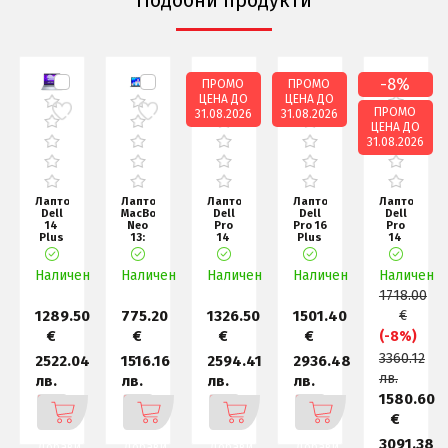
Подобни продукти
-8%
ПРОМО
ПРОМО
ЦЕНА ДО
ЦЕНА ДО
ПРОМО
31.08.2026
31.08.2026
ЦЕНА ДО
31.08.2026
Лаптоп
Лаптоп
Лаптоп
Лаптоп
Лаптоп
Dell
MacBook
Dell
Dell
Dell
14
Neo
Pro
Pro 16
Pro
l
Plus
13:
14
Plus
14
DB14250,
Apple
Plus
PB16250,
PC14250,
Intel
A18
PB14250,
Intel
Intel
н
Наличен
Ultra
Наличен
Pro
Наличен
Intel
Наличен
Ultra
Наличен
Core
7
chip
Ultra
7 266
7
1718.00
256V
with
7 266
150U
(4
6-c
(12
1289.50
775.20
1326.50
1501.40
€
€
€
€
€
(-8%)
3360.12
2522.04
1516.16
2594.41
2936.48
лв.
лв.
лв.
лв.
лв.
1580.60
€
5
3091.38
Добави
Добави
Добави
Добави