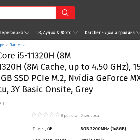
 Периферия
ТВ, Аудио & Фото
Karcher - Дом и градина
ари
>
Лаптопи
Core i5-11320H (8M
-11320H (8M Cache, up to 4.50 GHz), 
GB SSD PCIe M.2, Nvidia GeForce MX
tu, 3Y Basic Onsite, Grey
BU
0 ревюта
|
0
въпроса
Памет, GB
8GB 3200MHz (1x8GB)