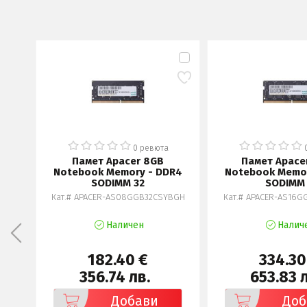
0 ревюта
Памет Apacer 8GB
Памет Apace
Notebook Memory - DDR4
Notebook Memor
SODIMM 32
SODIMM
Кат.# APACER-AS08GGB32CSYBGH
Кат.# APACER-AS16
Наличен
Налич
182.40 €
334.30
356.74 лв.
653.83 
Добави
Доб