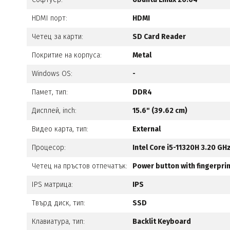
HDMI порт:
HDMI
Четец за карти:
SD Card Reader
Покритие на корпуса:
Metal
Windows OS:
-
Памет, тип:
DDR4
Дисплей, inch:
15.6" (39.62 cm)
Видео карта, тип:
Еxternal
Процесор:
Intel Core i5-11320H 3.20 GH
Четец на пръстов отпечатък:
Power button with fingerpri
IPS матрица:
IPS
Твърд диск, тип:
SSD
Клавиатура, тип:
Backlit Keyboard