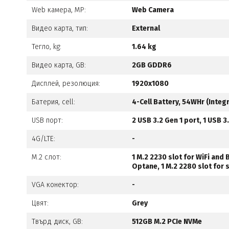
Web камера, MP:
Web Camera
Видео карта, тип:
Еxternal
Тегло, kg:
1.64 kg
Видео карта, GB:
2GB GDDR6
Дисплей, резолюция:
1920x1080
Батерия, cell:
4-Cell Battery, 54WHr (Inte
USB порт:
2 USB 3.2 Gen 1 port, 1 USB 
4G/LTE:
-
M.2 слот:
1 M.2 2230 slot for WiFi and
Optane, 1 M.2 2280 slot for 
VGA конектор:
-
Цвят:
Grey
Твърд диск, GB:
512GB M.2 PCIe NVMe