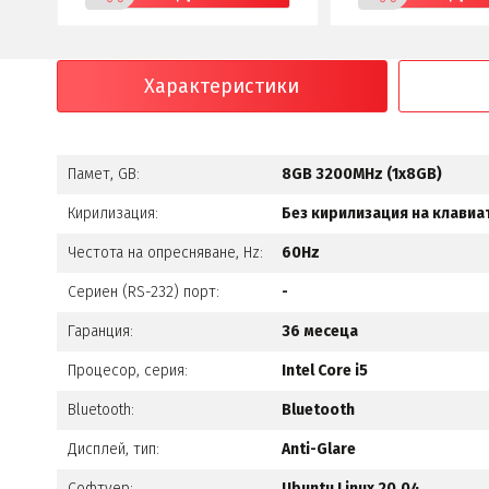
Характеристики
Памет, GB:
8GB 3200MHz (1x8GB)
Кирилизация:
Без кирилизация на клавиа
Честота на опресняване, Hz:
60Hz
Сериен (RS-232) порт:
-
Гаранция:
36 месеца
Процесор, серия:
Intel Core i5
Bluetooth:
Bluetooth
Дисплей, тип:
Anti-Glare
Софтуер:
Ubuntu Linux 20.04