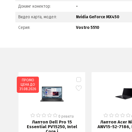
Докинг конектор:
-
Видео карта, модел:
Nvidia GeForce MX450
Серия:
Vostro 5510
ПРОМО
ЦЕНА ДО
31.08.2026
0 ревюта
Лаптоп Dell Pro 15
Лаптоп Acer Ni
Essential PV15250, Intel
ANV15-52-7186, 
Core i