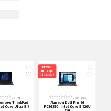
ПРОМО
ЦЕНА ДО
31.08.2026
0 ревюта
0 ревюта
enovo ThinkPad
Лаптоп Dell Pro 16
Ла
tel Core Ultra 5 1
PC16250, Intel Core 5 120U
E1
(10