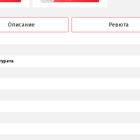
Описание
Ревюта
турата