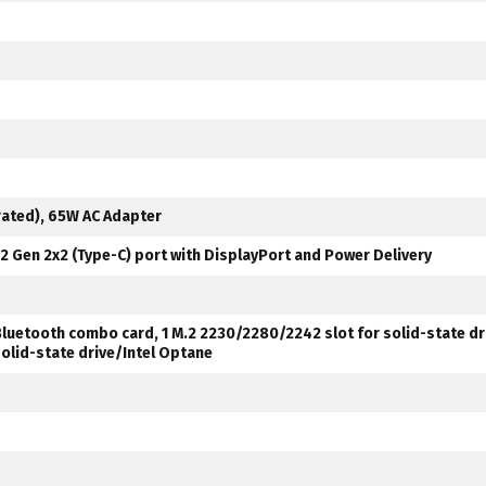
grated), 65W AC Adapter
3.2 Gen 2x2 (Type-C) port with DisplayPort and Power Delivery
 Bluetooth combo card, 1 M.2 2230/2280/2242 slot for solid-state dr
solid-state drive/Intel Optane