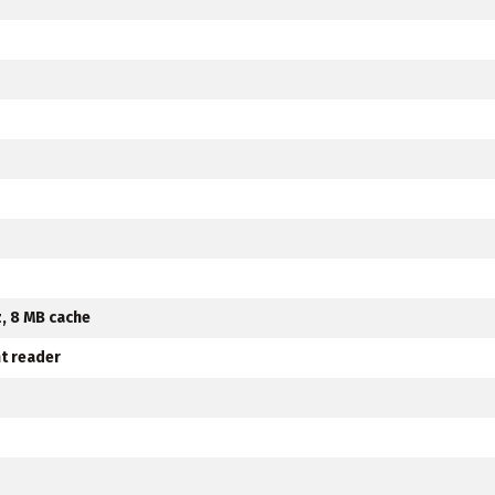
z, 8 MB cache
nt reader