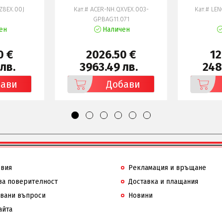
Z8EX.00J
Кат.# ACER-NH.QXVEX.003-
Кат.# LE
GP.BAG11.071
ен
Наличен
0 €
2026.50 €
12
лв.
3963.49 лв.
248
бави
Добави
овия
Рекламация и връщане
за поверителност
Доставка и плащания
авани въпроси
Новини
айта