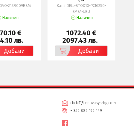
NOVO-21SR009RBM
Кат.# DELL-BTO010-PC16250-
EMEA-UBU
Наличен
Наличен
70.10 €
1072.40 €
4.10 лв.
2097.43 лв.
Добави
Добави
clickIT@innovasys-bg.com
+ 359 889 199 449