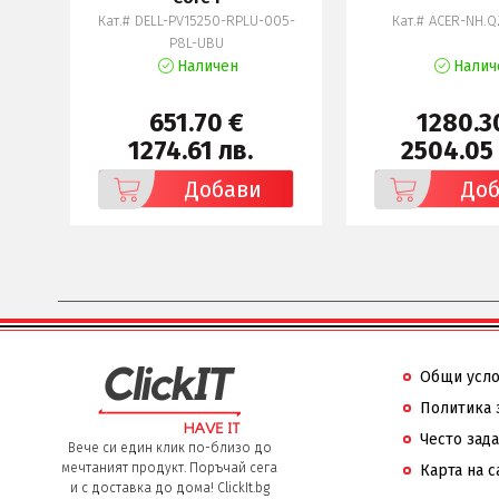
Кат.# DELL-PV15250-RPLU-005-
Кат.# ACER-NH.Q
P8L-UBU
Наличен
Налич
651.70 €
1280.3
1274.61 лв.
2504.05 
Добави
До
Общи усл
Политика 
Често зад
Вече си един клик по-близо до
мечтаният продукт. Поръчай сега
Карта на с
и с доставка до дома! ClickIt.bg