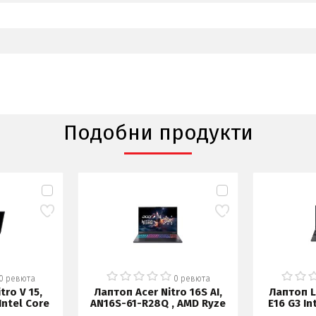
Подобни продукти
0 ревюта
0 ревюта
tro V 15,
Лаптоп Acer Nitro 16S AI,
Лаптоп L
Intel Core
AN16S-61-R28Q , AMD Ryze
E16 G3 In