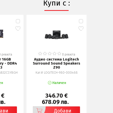
Купи с :
0 ревюта
0 ревюта
r 16GB
Аудио система Logitech
y - DDR4
Surround Sound Speakers
 3
Z90
GGB32CSYBGH
Кат.# LOGITECH-980-000468
ен
Наличен
 €
346.70 €
лв.
678.09 лв.
ави
Добави