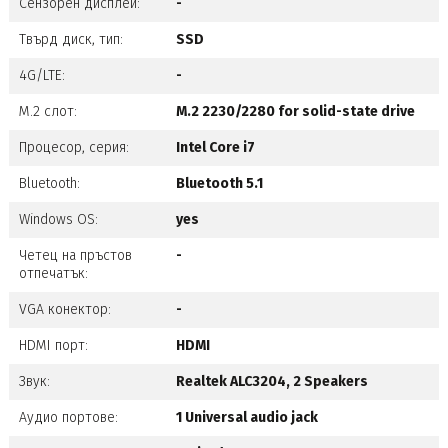
Сензорен дисплей:
-
Твърд диск, тип:
SSD
4G/LTE:
-
M.2 слот:
M.2 2230/2280 for solid-state drive
Процесор, серия:
Intel Core i7
Bluetooth:
Bluetooth 5.1
Windows OS:
yes
Четец на пръстов
-
отпечатък:
VGA конектор:
-
HDMI порт:
HDMI
Звук:
Realtek ALC3204, 2 Speakers
Аудио портове:
1 Universal audio jack