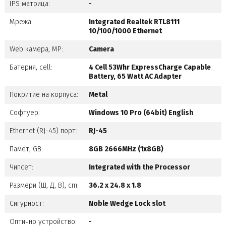
IPS матрица:
-
Мрежа:
Integrated Realtek RTL8111
10/100/1000 Ethernet
Web камера, MP:
Camera
Батерия, cell:
4 Cell 53Whr ExpressCharge Capable
Battery, 65 Watt AC Adapter
Покритие на корпуса:
Metal
Софтуер:
Windows 10 Pro (64bit) English
Ethernet (RJ-45) порт:
RJ-45
Памет, GB:
8GB 2666MHz (1x8GB)
Чипсет:
Integrated with the Processor
Размери (Ш, Д, В), cm:
36.2 x 24.8 x 1.8
Сигурност:
Noble Wedge Lock slot
Оптично устройство:
-