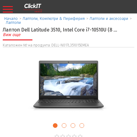
Начало
>
Лаптопи, Компютри & Периферия
>
Лаптопи и аксесоари
>
Лаптопи
Лаптоп Dell Latitude 3510, Intel Core i7-10510U (8
...
Виж още
Каталожен № на продукта: DELL-N017L351015EMEA