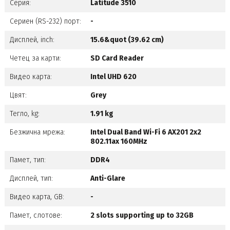
Серия:
Latitude 3510
Сериен (RS-232) порт:
-
Дисплей, inch:
15.6&quot (39.62 cm)
Четец за карти:
SD Card Reader
Видео карта:
Intel UHD 620
Цвят:
Grey
Тегло, kg:
1.91 kg
Безжична мрежа:
Intel Dual Band Wi-Fi 6 AX201 2x2
802.11ax 160MHz
Памет, тип:
DDR4
Дисплей, тип:
Anti-Glare
Видео карта, GB:
-
Памет, слотове:
2 slots supporting up to 32GB