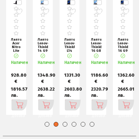
Лаптоп
Лаптоп
Лаптоп
Лаптоп
Лаптоп
Acer
Lenovo
Lenovo
Lenovo
Lenovo
Nitro
ThinkBook
ThinkPad
ThinkBook
ThinkBook
Lite
14 G9
L14
16 G8
16 G9
16,
AMD
G6
Intel
AMD
NL16-
Ryzen
AMD
Core
Ryzen
н
Наличен
71G-
Наличен
7 250
Наличен
Ryzen
Наличен
Ultra
Наличен
7 250
751G,
(up
7 PRO
7 2
(up
Intel
250
Co
928.80
1348.90
1331.30
1186.60
1362.60
€
€
€
€
€
2
1816.57
2638.22
2603.80
2320.79
2665.01
лв.
лв.
лв.
лв.
лв.
Добави
Добави
Добави
Добави
Добави