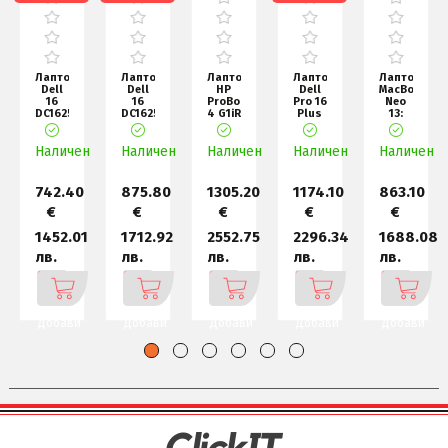
Лаптоп
Лаптоп
Лаптоп
Лаптоп
Лаптоп
Dell
Dell
HP
Dell
MacBook
16
16
ProBook
Pro 16
Neo
DC16250,
DC16251,
4 G1iR
Plus
13:
Intel
Intel
16"
PB16250,
Apple
Core
Core
Pike
Intel
A18
Наличен
5
Наличен
7
Наличен
Silver,
Наличен
Ultra
Наличен
Pro
120U
150U
Core
5 235
chip
(10
(10
7 1
with
core
core
6-c
742.40
875.80
1305.20
1174.10
863.10
€
€
€
€
€
1452.01
1712.92
2552.75
2296.34
1688.08
лв.
лв.
лв.
лв.
лв.
Добави
Добави
Добави
Добави
Добави