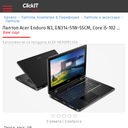
Начало
>
Лаптопи, Компютри & Периферия
>
Лаптопи и аксесоари
>
Лаптопи
Лаптоп Acer Enduro N3, EN314-51W-55CM, Core i5-102
...
Виж още
Каталожен № на продукта: ACER-NR.R0PEX.00A
0 ревюта
|
0
въпроса
Твърд диск, GB