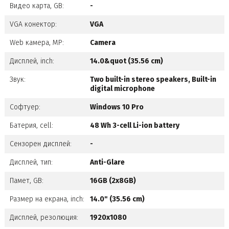
Видео карта, GB:
-
VGA конектор:
VGA
Web камера, MP:
Camera
Дисплей, inch:
14.0&quot (35.56 cm)
Звук:
Two built-in stereo speakers, Built-in
digital microphone
Софтуер:
Windows 10 Pro
Батерия, cell:
48 Wh 3-cell Li-ion battery
Сензорен дисплей:
-
Дисплей, тип:
Anti-Glare
Памет, GB:
16GB (2x8GB)
Размер на екрана, inch:
14.0" (35.56 cm)
Дисплей, резолюция:
1920x1080