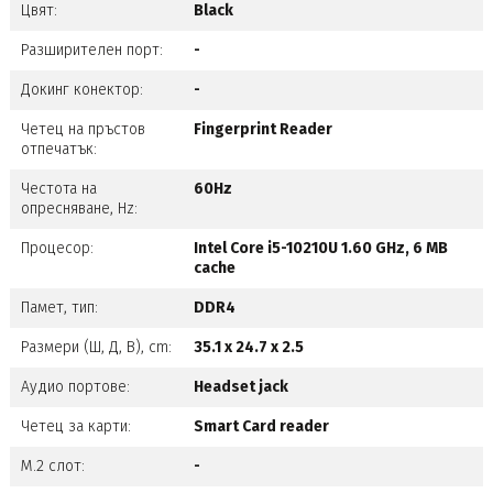
Цвят:
Black
Разширителен порт:
-
Докинг конектор:
-
Четец на пръстов
Fingerprint Reader
отпечатък:
Честота на
60Hz
опресняване, Hz:
Процесор:
Intel Core i5-10210U 1.60 GHz, 6 MB
cache
Памет, тип:
DDR4
Размери (Ш, Д, В), cm:
35.1 x 24.7 x 2.5
Аудио портове:
Headset jack
Четец за карти:
Smart Card reader
M.2 слот:
-