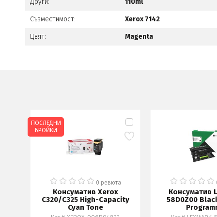
Други:
110ml
Съвместимост:
Xerox 7142
Цвят:
Magenta
ПОСЛЕДНИ
БРОЙКИ
0 ревюта
Консуматив Xerox
Консуматив 
C320/C325 High-Capacity
58D0Z00 Blac
Cyan Tone
Program