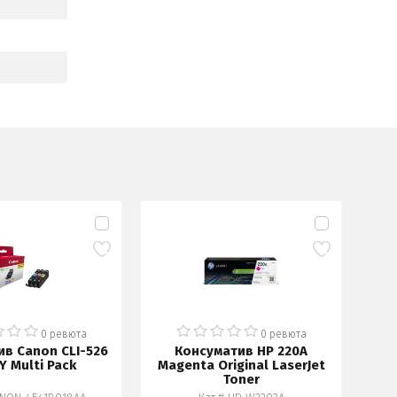
ПОСЛЕ
БРОЙ
0 ревюта
0 ревюта
в Canon CLI-526
Консуматив HP 220A
Y Multi Pack
Magenta Original LaserJet
Toner