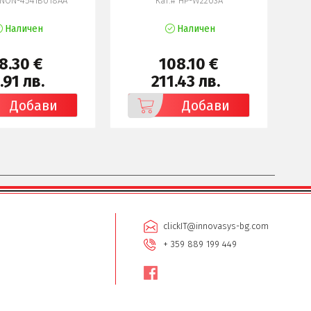
ANON-4541B018AA
Кат.# HP-W2203A
Наличен
Наличен
8.30 €
108.10 €
.91 лв.
211.43 лв.
Добави
Добави
clickIT@innovasys-bg.com
+ 359 889 199 449