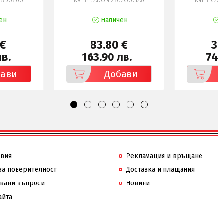
58D0Z00
Кат.# CANON-2367C001AA
Кат.# C
ен
Наличен
 €
83.80 €
3
лв.
163.90 лв.
74
бави
Добави
овия
Рекламация и връщане
за поверителност
Доставка и плащания
авани въпроси
Новини
айта