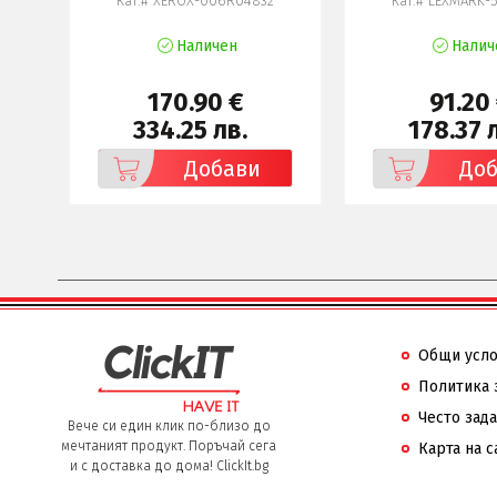
Кат.# XEROX-006R04832
Кат.# LEXMARK-
Наличен
Налич
170.90 €
91.20
334.25 лв.
178.37 
Добави
До
Общи усл
Политика 
Често зад
Вече си един клик по-близо до
мечтаният продукт. Поръчай сега
Карта на с
и с доставка до дома! ClickIt.bg