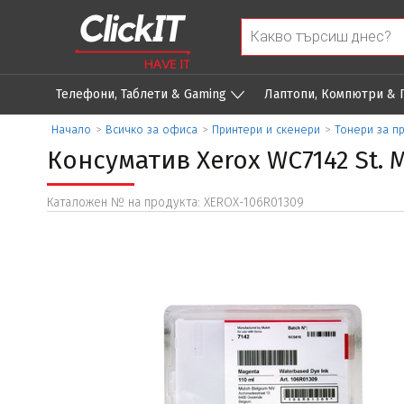
Телефони, Таблети & Gaming
Лаптопи, Компютри &
Начало
>
Всичко за офиса
>
Принтери и скенери
>
Тонери за п
Консуматив Xerox WC7142 St. M
Каталожен № на продукта: XEROX-106R01309