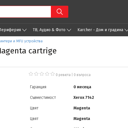
 Периферия
ТВ, Аудио & Фото
Karcher - Дом и градина
ринтери и MFU устройства
agenta cartrige
0 ревюта
|
0
въпроса
Гаранция
0 месеца
Съвместимост
Xerox 7142
Цвят
Magenta
Цвят
Magenta