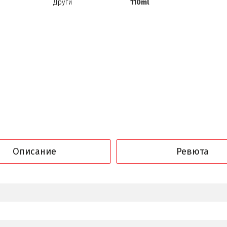
Други
110ml
Описание
Ревюта