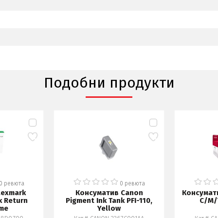
Подобни продукти
0 ревюта
0 ревюта
Lexmark
Консуматив Canon
Консумати
k Return
Pigment Ink Tank PFI-110,
C/M/
me
Yellow