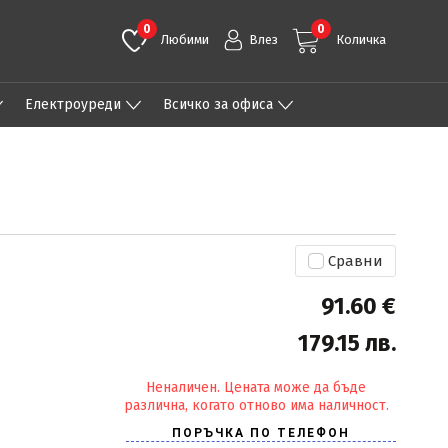
0
0
Любими
Влез
Количка
Eлектроуреди
Всичко за офиса
Сравни
91.60 €
179.15 лв.
Неналичен. Цената може да бъде
различна, когато отново има наличност.