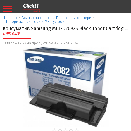
Начало
>
Всичко за офиса
>
Принтери и скенери
>
Тонери за принтери и MFU устройства
Консуматив Samsung MLT-D2082S Black Toner Cartridg
...
Виж още
Каталожен № на продукта: SAMSUNG-SU987A