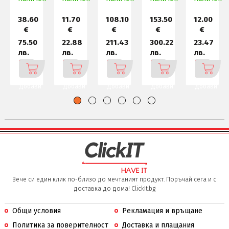
38.60
11.70
108.10
153.50
12.00
€
€
€
€
€
75.50
22.88
211.43
300.22
23.47
лв.
лв.
лв.
лв.
лв.
Добави
Добави
Добави
Добави
Добави
Вече си един клик по-близо до мечтаният продукт. Поръчай сега и с
доставка до дома! ClickIt.bg
Общи условия
Рекламация и връщане
Политика за поверителност
Доставка и плащания