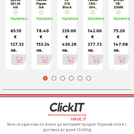
Epson
Canon
HP
Canon
Brother
SJIC36P(M):
Pigment
37A
CRG-
TN-
Ink
Ink
Black
064,
326BK
cartridge
Tank
Original
M
Toner
for
PFI-
LaserJet
Cartridge
Наличен
Col
Наличен
120,
Наличен
Toner
Наличен
High Y
Наличен
Yellow
Ca
65.10
78.40
220.00
142.00
75.20
€
€
€
€
€
127.32
153.34
430.28
277.73
147.08
лв.
лв.
лв.
лв.
лв.
Добави
Добави
Добави
Добави
Добави
Вече си един клик по-близо до мечтаният продукт. Поръчай сега и с
доставка до дома! ClickIt.bg