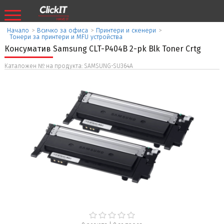
Начало
>
Всичко за офиса
>
Принтери и скенери
>
Тонери за принтери и MFU устройства
Консуматив Samsung CLT-P404B 2-pk Blk Toner Crtg
Каталожен № на продукта: SAMSUNG-SU364A