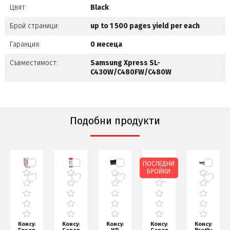
Цвят:
Black
Брой страници:
up to 1 500 pages yield per each
Гаранция:
0 месеца
Съвместимост:
Samsung Xpress SL-
C430W/C480FW/C480W
Подобни продукти
ПОСЛЕДНИ
БРОЙКИ
Консуматив
Консуматив
Консуматив
Консуматив
Консуматив