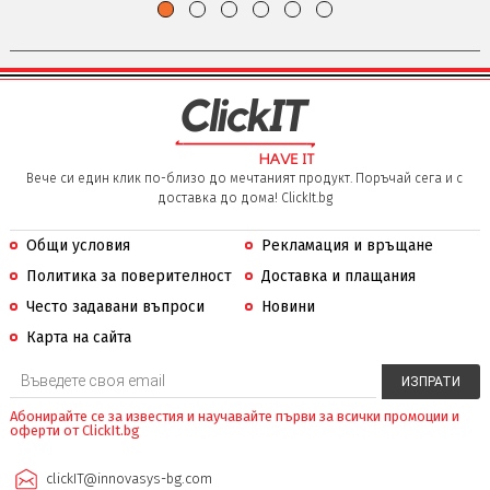
Вече си един клик по-близо до мечтаният продукт. Поръчай сега и с
доставка до дома! ClickIt.bg
Общи условия
Рекламация и връщане
Политика за поверителност
Доставка и плащания
Често задавани въпроси
Новини
Карта на сайта
Абонирайте се за известия и научавайте първи за всички промоции и
оферти от ClickIt.bg
clickIT@innovasys-bg.com