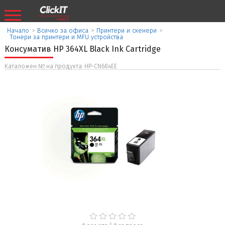
Начало
>
Всичко за офиса
>
Принтери и скенери
>
Тонери за принтери и MFU устройства
Консуматив HP 364XL Black Ink Cartridge
Каталожен № на продукта: HP-CN684EE