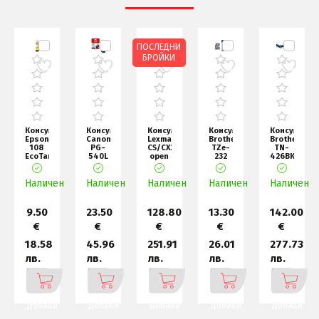
ПОСЛЕДНИ
БРОЙКИ
Консуматив
Консуматив
Консуматив
Консуматив
Консуматив
Epson
Canon
Lexmark
Brother
Brother
108
PG-
CS/CX3/4/517 Return
TZe-
TN-
EcoTank
540L
open
232
426BK
Yellow
BK
channe
Tape
Toner
ink
Red
Cartridge
bottle
Наличен
Наличен
Наличен
Наличен
on
Наличен
White,
Lami
9.50
23.50
128.80
13.30
142.00
€
€
€
€
€
18.58
45.96
251.91
26.01
277.73
лв.
лв.
лв.
лв.
лв.
Добави
Добави
Добави
Добави
Добави