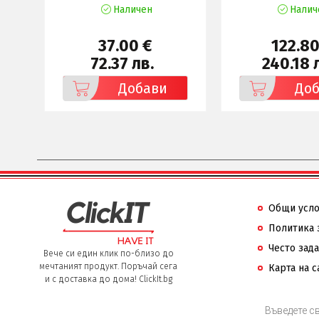
Наличен
Налич
37.00 €
122.80
72.37 лв.
240.18 
Добави
До
Общи усл
Политика 
Често зад
Вече си един клик по-близо до
мечтаният продукт. Поръчай сега
Карта на с
и с доставка до дома! ClickIt.bg