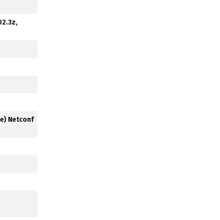
02.3z,
e) Netconf