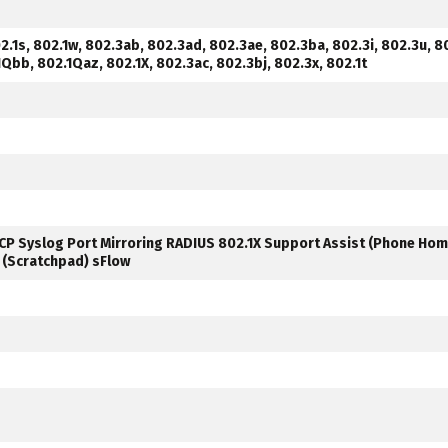
2.1s, 802.1w, 802.3ab, 802.3ad, 802.3ae, 802.3ba, 802.3i, 802.3u, 8
1Qbb, 802.1Qaz, 802.1X, 802.3ac, 802.3bj, 802.3x, 802.1t
CP Syslog Port Mirroring RADIUS 802.1X Support Assist (Phone Hom
 (Scratchpad) sFlow