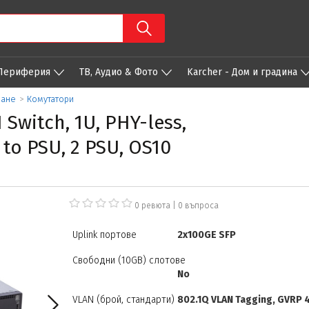
 Периферия
ТВ, Аудио & Фото
Karcher - Дом и градина
ване
>
Комутатори
Switch, 1U, PHY-less,
 to PSU, 2 PSU, OS10
0 ревюта
|
0
въпроса
Uplink портове
2x100GE SFP
Свободни (10GB) слотове
No
VLAN (брой, стандарти)
802.1Q VLAN Tagging, GVRP 4