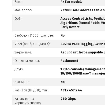
Fans:
4x Fan module
MAC адреси:
272000 MAC address table s
QoS:
Access Control Lists, Prefix
Algorithms (Round Robin, We
Early Detect
Свободни (10GB) слотове:
No
VLAN (брой, стандарти):
802.1Q VLAN Tagging, GVRP 4
Захранване:
Redundant, hot-swappable 
Опция за монтаж:
Rackmount
Други:
1 RJ45 console/management p
10/100/1000Base-T managem
Stackable:
No
Размери (Ш, Д, В), mm:
431 x 457 x 44
Капацитет за
960 Gbps
маршрутизиране/