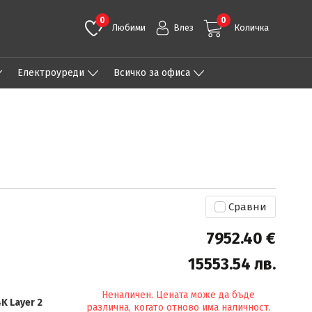
0
0
Любими
Влез
Количка
Eлектроуреди
Всичко за офиса
Сравни
7952.40 €
15553.54 лв.
Неналичен. Цената може да бъде
K Layer 2
различна, когато отново има наличност.