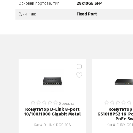
Основни портове, тип:
28x10GE SFP
Суич, тип:
Fixed Port
а
0 ревюта
20-
Комутатор D-Link 8-port
Комутатор
t
10/100/1000 Gigabit Metal
GS1018PS2 16-Po
PoE+ Sw
2-
Кат.# D-LINK-DGS-108
Кат.# CUDY-GS