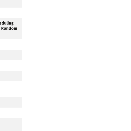
heduling
ed Random