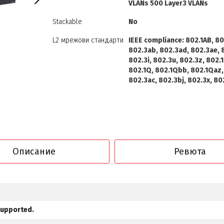
VLANs 500 Layer3 VLANs
Stackable
No
L2 мрежови стандарти
IEEE compliance: 802.1AB, 80
802.3ab, 802.3ad, 802.3ae, 
802.3i, 802.3u, 802.3z, 802.1
802.1Q, 802.1Qbb, 802.1Qaz,
802.3ac, 802.3bj, 802.3x, 80
Описание
Ревюта
supported.