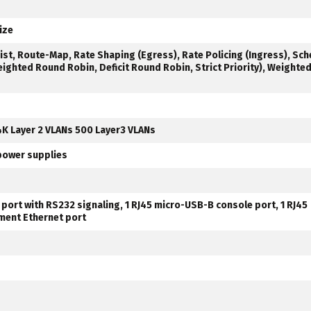
ize
 List, Route-Map, Rate Shaping (Egress), Rate Policing (Ingress), Sc
ighted Round Robin, Deficit Round Robin, Strict Priority), Weight
K Layer 2 VLANs 500 Layer3 VLANs
power supplies
ort with RS232 signaling, 1 RJ45 micro-USB-B console port, 1 RJ45
ent Ethernet port