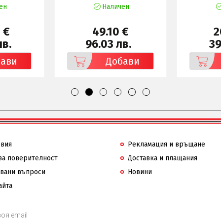
ен
Наличен
 €
49.10 €
2
лв.
96.03 лв.
39
бави
Добави
овия
Рекламация и връщане
за поверителност
Доставка и плащания
авани въпроси
Новини
айта