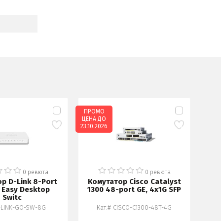
ПРОМО
ЦЕНА ДО
23.10.2026
0 ревюта
0 ревюта
р D-Link 8-Port
Комутатор Cisco Catalyst
Ко
t Easy Desktop
1300 48-port GE, 4x1G SFP
Switc
D-LINK-GO-SW-8G
Кат.# CISCO-C1300-48T-4G