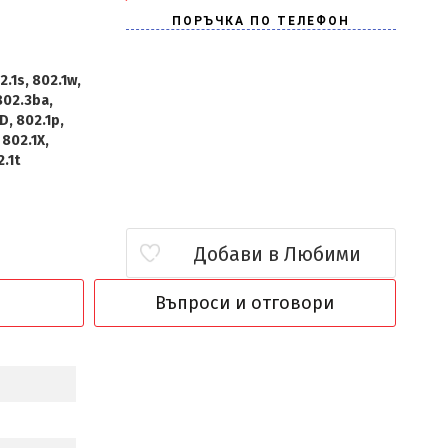
2.1s, 802.1w,
802.3ba,
D, 802.1p,
 802.1X,
2.1t
Добави в Любими
Въпроси и отговори