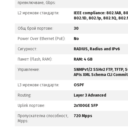
превключване, Gbps:
L2 мрежови стандарти:
IEEE compliance: 802.1AB, 80
802.1D, 802.1p, 802.1Q, 802.
Общ брой портове:
30
Power Over Ethernet (PoE):
No
Сигурност:
RADIUS, Radius and IPv6
Памет (Flash, RAM):
RAM: 4 GB
Управление:
SNMPv1/2 SSHv2 FTP, TFTP, S
APIs XML Schema CLI Commit
L3 мрежови стандарти:
OSPF
Routing:
Layer 3 Advanced
Uplink портове:
2x100GE SFP
Пропускателна способност,
720 Mpps
Mpps: