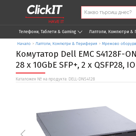
Телефони, Таблети & Gaming
Лаптопи, Компютри &
Начало
>
Лаптопи, Компютри & Периферия
>
Мрежово оборуд
Комутатор Dell EMC S4128F-ON 
28 x 10GbE SFP+, 2 x QSFP28, IO
Каталожен № на продукта: DELL-DNS4128