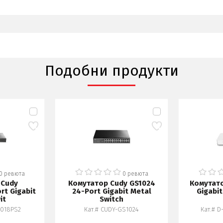
Подобни продукти
0 ревюта
0 ревюта
 Cudy
Комутатор Cudy GS1024
Комутато
rt Gigabit
24-Port Gigabit Metal
Gigabi
it
Switch
1018PS2
Кат.# CUDY-GS1024
Кат.# 