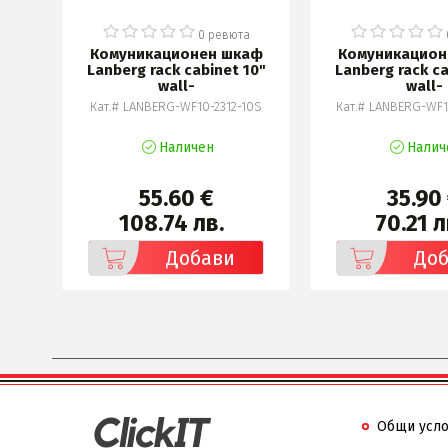
а
0 ревюта
аф
Комуникационен шкаф
Комуникацион
19"
Lanberg rack cabinet 10"
Lanberg rack ca
wall-
wall-
2BL
Кат.# LANBERG-WF10-2312-10S
Кат.# LANBERG-WF1
Наличен
Налич
55.60 €
35.90
108.74 лв.
70.21 л
Добави
До
Общи усл