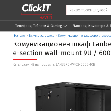
Телефони, Таблети & Gaming
Лаптопи, Компютри &
Начало
>
Всичко за офиса
>
Комуникационни шкафове и аксес
Комуникационен шкаф Lanberg
e-section wall-mount 9U / 600x
Каталожен № на продукта: LANBERG-WF02-6609-10B