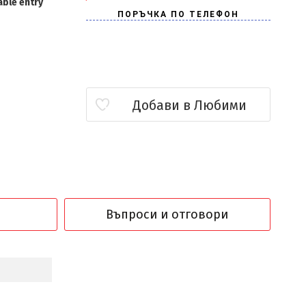
able entry
Добави в Любими
Въпроси и отговори