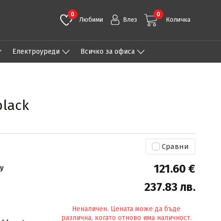
0
0
Любими
Влез
Количка
Eлектроуреди
Всичко за офиса
black
Сравни
121.60 €
y
237.83 лв.
Неналичен. Цената може да бъде
различна, когато отново има наличност.