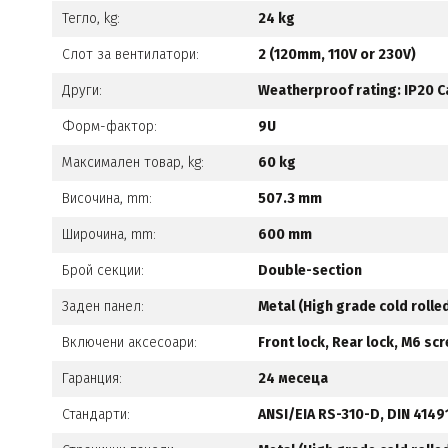
Тегло, kg:
24 kg
Слот за вентилатори:
2 (120mm, 110V or 230V)
Други:
Weatherproof rating: IP20 C
Форм-фактор:
9U
Максимален товар, kg:
60 kg
Височина, mm:
507.3 mm
Широчина, mm:
600 mm
Брой секции:
Double-section
Заден панел:
Metal (High grade cold rolle
Включени аксесоари:
Front lock, Rear lock, M6 sc
Гаранция:
24 месеца
Стандарти:
ANSI/EIA RS-310-D, DIN 4149