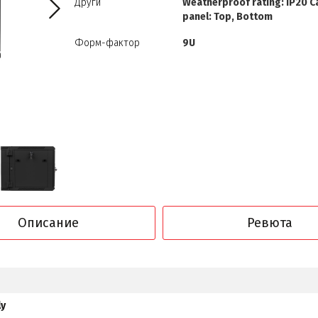
Други
Weatherproof rating: IP20 C
panel: Top, Bottom
Форм-фактор
9U
Описание
Ревюта
ly