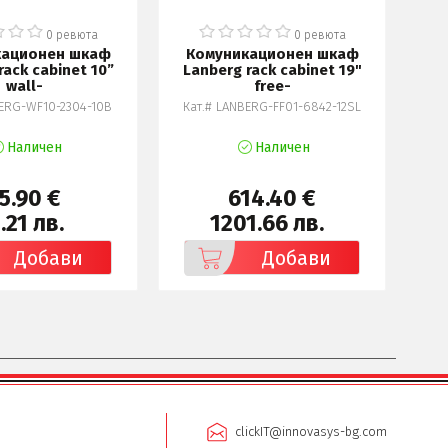
0 ревюта
0 ревюта
кационен шкаф
Комуникационен шкаф
К
rack cabinet 10”
Lanberg rack cabinet 19"
For
wall-
free-
BERG-WF10-2304-10B
Кат.# LANBERG-FF01-6842-12SL
Наличен
Наличен
5.90 €
614.40 €
.21 лв.
1201.66 лв.
Добави
Добави
clickIT@innovasys-bg.com