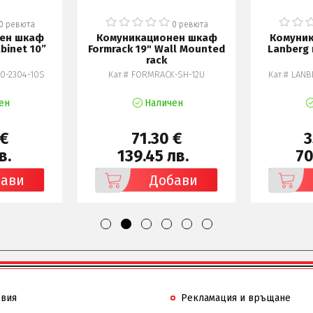
0 ревюта
0 ревюта
ен шкаф
Комуникационен шкаф
Комуни
binet 10”
Formrack 19" Wall Mounted
Lanberg 
rack
0-2304-10S
Кат.# FORMRACK-SH-12U
Кат.# LAN
ен
Наличен
 €
71.30 €
3
в.
139.45 лв.
70
бави
Добави
овия
Рекламация и връщане