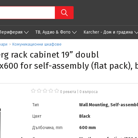
 Периферия
ТВ, Аудио & Фото
Karcher - Дом и градина
оари
>
Комуникационни шкафове
 rack cabinet 19” doubl
600 for self-assembly (flat pack), 
0 ревюта
|
0
въпроса
Тип
Wall Mounting, Self-assembl
Цвят
Black
Дълбочина, mm
600 mm