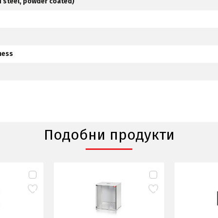
d steel, powder coated)
ness
Подобни продукти