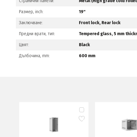
Странични панели:
Metal (High grade cold rolle
Размер, inch:
19"
Заключване:
Front lock, Rear lock
Предни врати, тип:
Tempered glass, 5 mm thick
Цвят:
Black
Дълбочина, mm:
600 mm