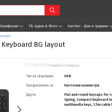
 Периферия
ТВ, Аудио & Фото
Karcher - Дом и градина
виатури
 Keyboard BG layout
0 ревюта
|
0
въпроса
Тип на свързване
USB
Предназначен за
Настолни компютри
Други
Flat and round keycaps for 
typing, Compact keyboard la
multimedia keys, 1.5m cable 