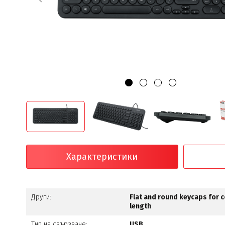
Характеристики
Други:
Flat and round keycaps for 
length
Тип на свързване:
USB