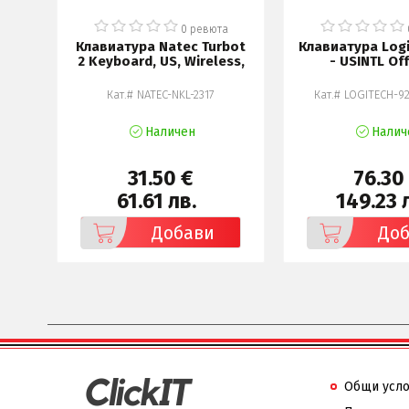
а
0 ревюта
las
Клавиатура Natec Turbot
Клавиатура Log
d
2 Keyboard, US, Wireless,
- USINTL Of
Кат.# NATEC-NKL-2317
Кат.# LOGITECH-9
Наличен
Налич
31.50 €
76.30
61.61 лв.
149.23 
Добави
До
Общи усл