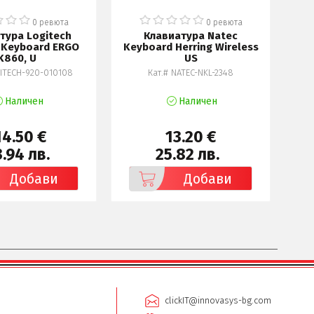
0 ревюта
0 ревюта
тура Logitech
Клавиатура Natec
 Keyboard ERGO
Keyboard Herring Wireless
Wi
K860, U
US
GITECH-920-010108
Кат.# NATEC-NKL-2348
Наличен
Наличен
14.50 €
13.20 €
.94 лв.
25.82 лв.
Добави
Добави
clickIT@innovasys-bg.com