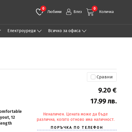
0
0
Любими
Влез
Количка
Eлектроуреди
Всичко за офиса
Сравни
9.20 €
17.99 лв.
comfortable
Неналичен. Цената може да бъде
yout, 12
различна, когато отново има наличност.
length