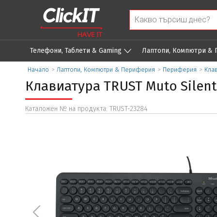
Телефони, Таблети & Gaming
Лаптопи, Компютри &
Начало
>
Лаптопи, Компютри & Периферия
>
Периферия
>
Кла
Клавиатура TRUST Muto Silent
Каталожен № на продукта: TRUST-23284