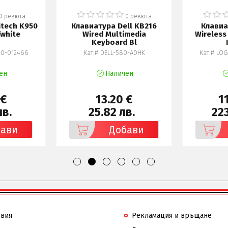
0 ревюта
0 ревюта
itech K950
Клавиатура Dell KB216
Клавиа
fwhite
Wired Multimedia
Wireless
Keyboard Bl
20-012466
Кат.# DELL-580-ADHK
Кат.# LO
ен
Наличен
 €
13.20 €
1
лв.
25.82 лв.
223
бави
Добави
овия
Рекламация и връщане