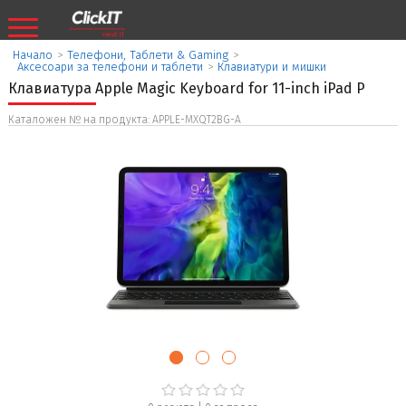
Начало
>
Телефони, Таблети & Gaming
>
Аксесоари за телефони и таблети
>
Клавиатури и мишки
Клавиатура Apple Magic Keyboard for 11-inch iPad P
Каталожен № на продукта: APPLE-MXQT2BG-A