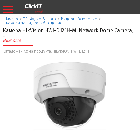
Начало
>
ТВ, Аудио & Фото
>
Видеонаблюдение
>
Камери за видеонаблюдение
Камера HIkVision HWI-D121H-M, Network Dome Camera,
...
Виж още
Каталожен № на продукта: HIKVISION-HWI-D121H