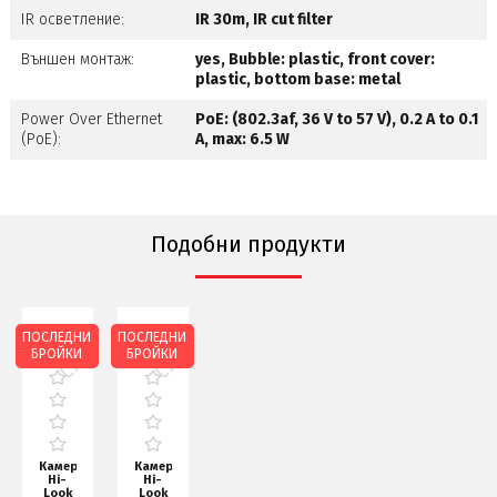
IR осветление:
IR 30m, IR cut filter
Външен монтаж:
yes, Bubble: plastic, front cover:
plastic, bottom base: metal
Power Over Ethernet
PoE: (802.3af, 36 V to 57 V), 0.2 A to 0.1
(PoE):
A, max: 6.5 W
Подобни продукти
ПОСЛЕДНИ
ПОСЛЕДНИ
БРОЙКИ
БРОЙКИ
Камера
Камера
Hi-
Hi-
Look
Look