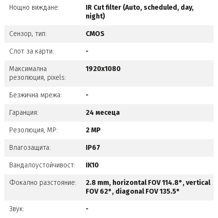
Нощно виждане:
IR Cut filter (Auto, scheduled, day,
night)
Сензор, тип:
CMOS
Слот за карти:
-
Максимална
1920x1080
резолюция, pixels:
Безжична мрежа:
-
Гаранция:
24 месеца
Резолюция, MP:
2 MP
Влагозащита:
IP67
Вандалоустойчивост:
IK10
Фокално разстояние:
2.8 mm, horizontal FOV 114.8°, vertical
FOV 62°, diagonal FOV 135.5°
Звук:
-