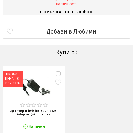
наличност.
Добави в Любими
Купи с :
ПРОМО
ЦЕНА ДО
31.12.2026
Адаптер HikVision XED-1212S,
Adapter (with cables
Наличен