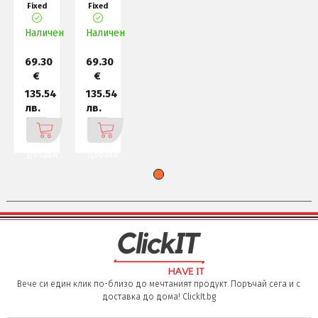
Fixed
Fixed
Turret
Bullet
Network
Network
Camera
Наличен
Camera
Наличен
4 MP,
4MP,
2
2.
69.30
69.30
€
€
135.54
135.54
лв.
лв.
Добави
Добави
Вече си един клик по-близо до мечтаният продукт. Поръчай сега и с
доставка до дома! ClickIt.bg