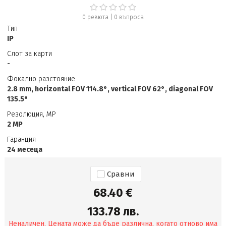
0 ревюта
|
0
въпроса
Тип
IP
Слот за карти
-
Фокално разстояние
2.8 mm, horizontal FOV 114.8°, vertical FOV 62°, diagonal FOV
135.5°
Резолюция, MP
2 MP
Гаранция
24 месеца
Сравни
68.40 €
133.78 лв.
Неналичен. Цената може да бъде различна, когато отново има