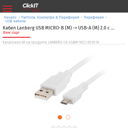
Начало
>
Лаптопи, Компютри & Периферия
>
Периферия
>
USB кабели
Кабел Lanberg USB MICRO-B (M) -> USB-A (M) 2.0 c
...
Виж още
Каталожен № на продукта: LANBERG-CA-USBM-10CC-0010-W