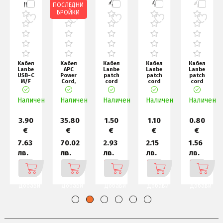
ПОСЛЕДНИ
БРОЙКИ
Кабел
Кабел
Кабел
Кабел
Кабел
Lanberg
APC
Lanberg
Lanberg
Lanberg
USB-C
Power
patch
patch
patch
M/F
Cord,
cord
cord
cord
3.1
C19 to
CAT.5E
CAT.6
CAT.5E
cable
C20,
5m,
FTP
1m,
н
Наличен
0.5m,
Наличен
0.6m
Наличен
black
Наличен
1m,
Наличен
grey
Black
black
3.90
35.80
1.50
1.10
0.80
€
€
€
€
€
7.63
70.02
2.93
2.15
1.56
лв.
лв.
лв.
лв.
лв.
Добави
Добави
Добави
Добави
Добави