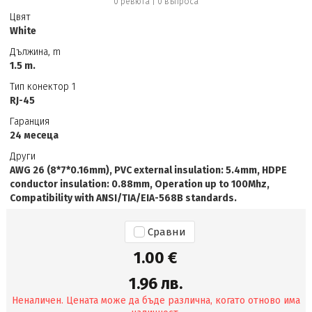
0 ревюта
|
0
въпроса
Цвят
White
Дължина, m
1.5 m.
Тип конектор 1
RJ-45
Гаранция
24 месеца
Други
AWG 26 (8*7*0.16mm), PVC external insulation: 5.4mm, HDPE
conductor insulation: 0.88mm, Operation up to 100Mhz,
Compatibility with ANSI/TIA/EIA-568B standards.
Сравни
1.00 €
1.96 лв.
Неналичен. Цената може да бъде различна, когато отново има