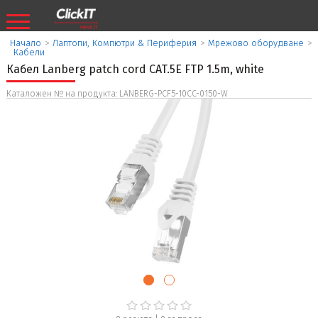
Начало
>
Лаптопи, Компютри & Периферия
>
Мрежово оборудване
>
Кабели
Кабел Lanberg patch cord CAT.5E FTP 1.5m, white
Каталожен № на продукта: LANBERG-PCF5-10CC-0150-W