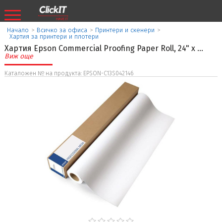
Начало
>
Всичко за офиса
>
Принтери и скенери
>
Хартия за принтери и плотери
Хартия Epson Commercial Proofing Paper Roll, 24" x
...
Виж още
Каталожен № на продукта: EPSON-C13S042146