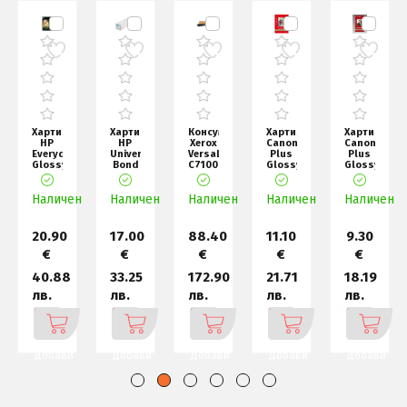
Хартия
Хартия
Консуматив
Хартия
Хартия
HP
HP
Xerox
Canon
Canon
Everyday
Universal
VersaLink
Plus
Plus
Glossy
Bond
C7100
Glossy
Glossy
Photo
Paper-
Sold
II PP-
II PP-
Paper-
610
Magenta
201,
201,
н
Наличен
100
Наличен
mm x
Наличен
Tone
Наличен
A4, 20
Наличен
10x15
sht/A4/2
45.7
sheets
cm,
m (24
50 s
20.90
17.00
88.40
11.10
9.30
€
€
€
€
€
40.88
33.25
172.90
21.71
18.19
лв.
лв.
лв.
лв.
лв.
Добави
Добави
Добави
Добави
Добави