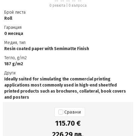
0 ревюта
|
0
въпроса
Брой листа
Roll
Гаранция
0 месеца
Медия, тип
Resin coated paper with Semimatte Finish
Тегло, g/m2
187 g/m2
Други
Ideally suited for simulating the commercial printing
applications most commonly used in high-end sheetfed
printed products such as brochures, collateral, book covers
and posters
Сравни
115.70 €
226.29 лв.