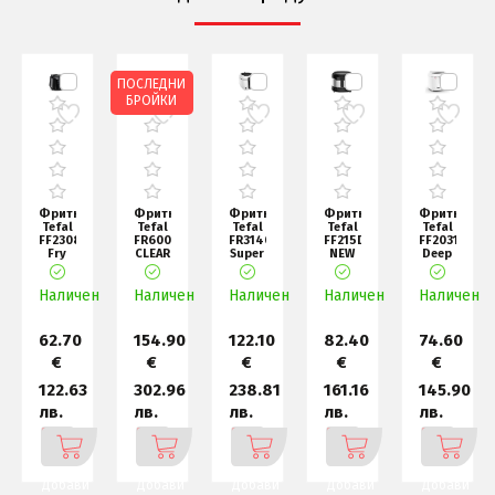
ПОСЛЕДНИ
БРОЙКИ
ник
Фритюрник
Фритюрник
Фритюрник
Фритюрник
Фритюрник
Tefal
Tefal
Tefal
Tefal
Tefal
5
FF230831,
FR600D10,
FR314030,
FF215D30,
FF203130,
Fry
CLEAR
Super
NEW
Deep
Principio,
DUO
Uno
UNO
fryer
Compact
(ODORLESS),
Standard
M SS
NEW
н
Наличен
f
Наличен
1.
Наличен
timer
Наличен
Наличен
UNO
M Whi
62.70
154.90
122.10
82.40
74.60
€
€
€
€
€
122.63
302.96
238.81
161.16
145.90
лв.
лв.
лв.
лв.
лв.
Добави
Добави
Добави
Добави
Добави