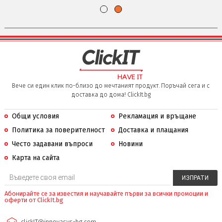
Вече си един клик по-близо до мечтаният продукт. Поръчай сега и с
доставка до дома! ClickIt.bg
Общи условия
Рекламация и връщане
Политика за поверителност
Доставка и плащания
Често задавани въпроси
Новини
Карта на сайта
Абонирайте се за известия и научавайте първи за всички промоции и
оферти от ClickIt.bg
clickIT@innovasys-bg.com