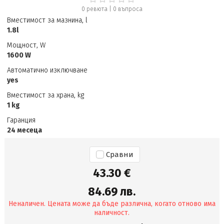
0 ревюта
|
0
въпроса
Вместимост за мазнина, l
1.8l
Мощност, W
1600 W
Автоматично изключване
yes
Вместимост за храна, kg
1 kg
Гаранция
24 месеца
Сравни
43.30 €
84.69 лв.
Неналичен. Цената може да бъде различна, когато отново има
наличност.