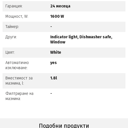
Гаранция:
24 месеца
Мощност, W:
1600 W
Таймер:
-
Други:
Indicator light, Dishwasher safe,
Window
Цвят:
White
Автоматично
yes
изключване:
Вместимост за
1.8l
мазнина, l:
Филтриране на
-
мазнина:
Подобни продукти