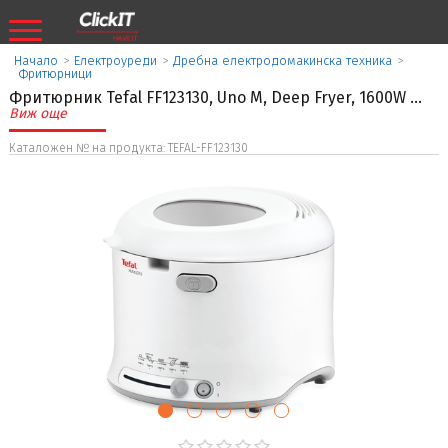
Начало
>
Eлектроуреди
>
Дребна електродомакинска техника
>
Фритюрници
Фритюрник Tefal FF123130, Uno M, Deep Fryer, 1600W
...
Виж още
Каталожен № на продукта: TEFAL-FF123130