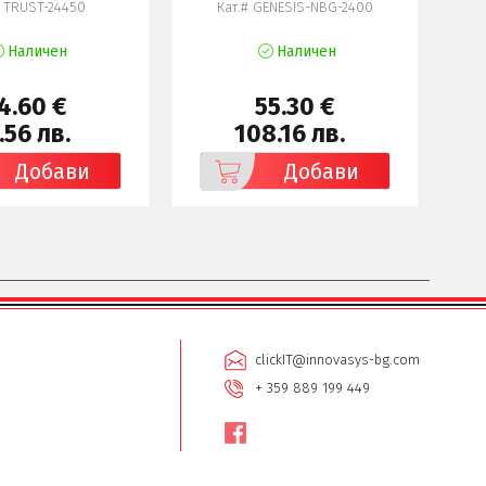
# TRUST-24450
Кат.# GENESIS-NBG-2400
Наличен
Наличен
4.60 €
55.30 €
.56 лв.
108.16 лв.
Добави
Добави
clickIT@innovasys-bg.com
+ 359 889 199 449