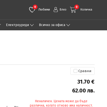
0
0
Любими
Влез
Количка
Eлектроуреди
Всичко за офиса
Сравни
31.70 €
62.00 лв.
Неналичен. Цената може да бъде
различна, когато отново има наличност.