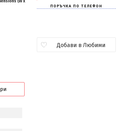
mensions (W x
Добави в Любими
ори