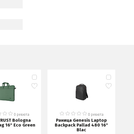
ПОСЛЕ
БРОЙ
0 ревюта
0 ревюта
TRUST Bologna
Раница Genesis Laptop
Ч
ag 16" Eco Green
Backpack Pallad 480 16"
1
Blac