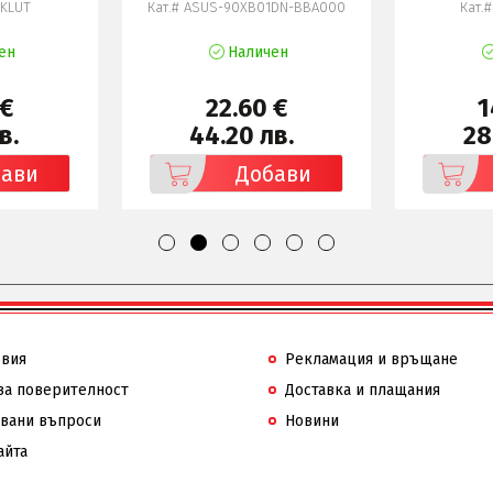
8KLUT
Кат.# ASUS-90XB01DN-BBA000
Кат.
ен
Наличен
 €
22.60 €
1
в.
44.20 лв.
28
бави
Добави
овия
Рекламация и връщане
за поверителност
Доставка и плащания
авани въпроси
Новини
айта