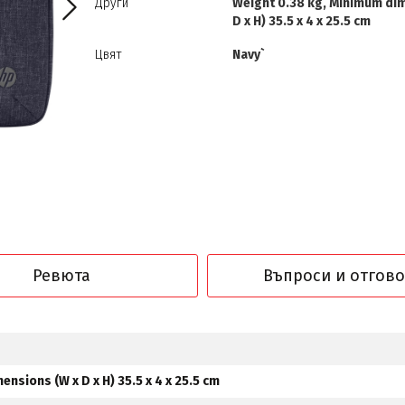
Други
Weight 0.38 kg, Minimum di
D x H) 35.5 x 4 x 25.5 cm
Цвят
Navy`
Ревюта
Въпроси и отгов
nsions (W x D x H) 35.5 x 4 x 25.5 cm