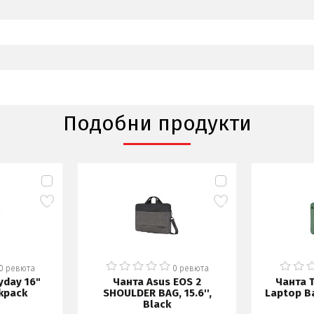
Подобни продукти
0 ревюта
0 ревюта
yday 16"
Чанта Asus EOS 2
Чанта 
kpack
SHOULDER BAG, 15.6'',
Laptop B
Black