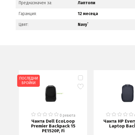
Предназначен за:
Лаптопи
Гаранция:
12 месеца
Цвят:
Navy`
ПОСЛЕДНИ
БРОЙКИ
а
0 ревюта
Pad
Чанта Dell EcoLoop
Чанта HP Ever
k
Premier Backpack 15
Laptop Bac
PE1520P, Fi