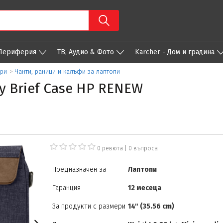
 Периферия
ТВ, Аудио & Фото
Karcher - Дом и градина
ари
>
Чанти, раници и калъфи за лаптопи
y Brief Case HP RENEW
0 ревюта
|
0
въпроса
Предназначен за
Лаптопи
Гаранция
12 месеца
За продукти с размери
14" (35.56 cm)