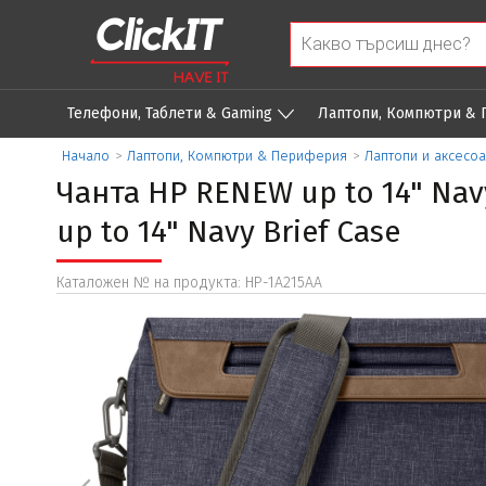
Телефони, Таблети & Gaming
Лаптопи, Компютри &
Начало
>
Лаптопи, Компютри & Периферия
>
Лаптопи и аксесо
Чанта HP RENEW up to 14" Nav
up to 14" Navy Brief Case
Каталожен № на продукта: HP-1A215AA