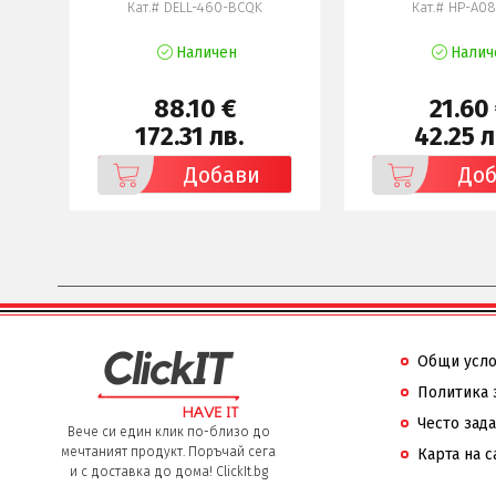
6
Кат.# DELL-460-BCQK
Кат.# HP-A0
Наличен
Налич
88.10 €
21.60
172.31 лв.
42.25 л
Добави
До
Общи усл
Политика 
Често зад
Вече си един клик по-близо до
мечтаният продукт. Поръчай сега
Карта на с
и с доставка до дома! ClickIt.bg